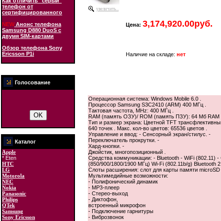
Как отличить "серый"
телефон от
увеличить...
сертифицированного
3,174,920.00руб.
NEW
Анонс телефона
Цена:
Samsung D880 DuoS с
двумя SIM-картами
Обзор телефона Sony
Ericsson P1i
Наличие на складе:
нет
Голосование
Операционная система: Windows Mobile 6.0 .
Процессор Samsung S3C2410 (ARM) 400 МГц .
Тактовая частота, MHz: 400 МГц .
RAM (память ОЗУ)/ ROM (память ПЗУ): 64 Мб RAM 
Тип и размер экрана: Цветной TFT трансфлективный 
640 точек . Макс. кол-во цветов: 65536 цветов .
Управление и ввод: - Сенсорный экран/стилус. -
Переключатель прокрутки. -
Каталог
Хард-кнопки. -
Apple
Джойстик, многопозиционный .
* Eten
Средства коммуникации: - Bluetooth - WiFi (802.
HTC
(850/900/1800/1900 МГц) Wi-Fi (802.11b/g) Bluetooth 
LG
Слоты расширения: слот для карты памяти microSD 
Motorola
Мультимедийные возможности:
NEC
- Полифонический динамик
Nokia
- MP3-плеер
Panasonic
- Стерео-выход
Philips
- Диктофон,
QTek
встроенный микрофон
Samsung
- Подключение гарнитуры
Sony Ericsson
- Виброзвонок