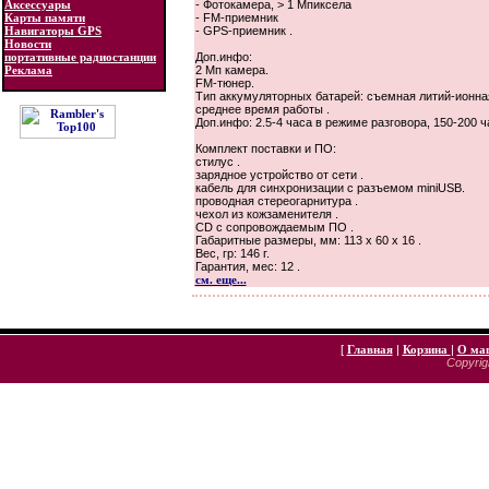
Аксессуары
- Фотокамера, > 1 Мпиксела
Карты памяти
- FM-приемник
Навигаторы GPS
- GPS-приемник .
Новости
портативные радиостанции
Доп.инфо:
Реклама
2 Мп камера.
FM-тюнер.
Тип аккумуляторных батарей: cъемная литий-ионная ,
среднее время работы .
Доп.инфо: 2.5-4 часа в режиме разговора, 150-200 
Комплект поставки и ПО:
стилус .
зарядное устройство от сети .
кабель для синхронизации с разъемом miniUSB.
проводная стереогарнитура .
чехол из кожзаменителя .
CD с сопровождаемым ПО .
Габаритные размеры, мм: 113 x 60 x 16 .
Вес, гр: 146 г.
Гарантия, мес: 12 .
см. еще...
[
Главная
|
Корзина
|
О ма
Copyrigh