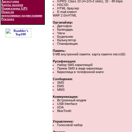
Аксессуары
GPRS: Class 10 (4+1/3+2 slots), 32 - 48 kbps
Карты памяти
HSCSD
Навигаторы GPS
HTML браузер
Новости
E-mail клиент
портативные радиостанции
WAP 2.0/xHTML
Реклама
Органайзер:
Диктофон
Календарь
Часы
Будильник
Калькулятор
Планировщик
Память:
9 MB внутренней памяти. карта памяти microSD.
Русификация:
Набор SMS кириллицей
Прием SMS в виде кириллицы
Кириллица в телефонной книге
Сообщения:
SMS
EMS
MMS
Коммуникации:
Встроенный модем
USB Interface
IrDA
BlueTooth
Управление:
Голосовой набор