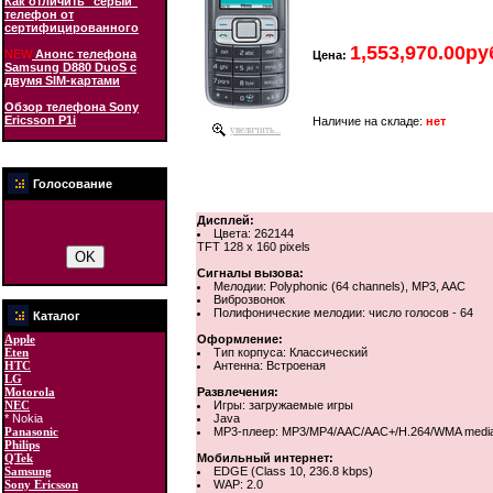
Как отличить "серый"
телефон от
сертифицированного
1,553,970.00ру
NEW
Анонс телефона
Цена:
Samsung D880 DuoS с
двумя SIM-картами
Обзор телефона Sony
Ericsson P1i
Наличие на складе:
нет
увеличить...
Голосование
Дисплей:
Цвета: 262144
TFT 128 x 160 pixels
Сигналы вызова:
Мелодии: Polyphonic (64 channels), MP3, AAC
Виброзвонок
Полифонические мелодии: число голосов - 64
Каталог
Apple
Оформление:
Eten
Тип корпуса: Классический
HTC
Антенна: Встроеная
LG
Motorola
Развлечения:
NEC
Игры: загружаемые игры
* Nokia
Java
Panasonic
MP3-плеер: MP3/MP4/AAC/AAC+/H.264/WMA media
Philips
QTek
Мобильный интернет:
Samsung
EDGE (Class 10, 236.8 kbps)
Sony Ericsson
WAP: 2.0