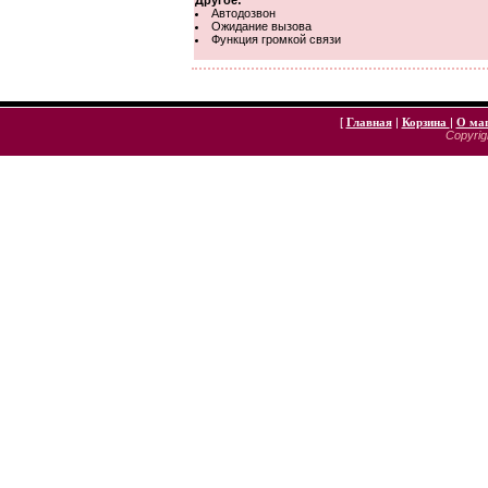
Другое:
Автодозвон
Ожидание вызова
Функция громкой связи
[
Главная
|
Корзина
|
О ма
Copyrigh