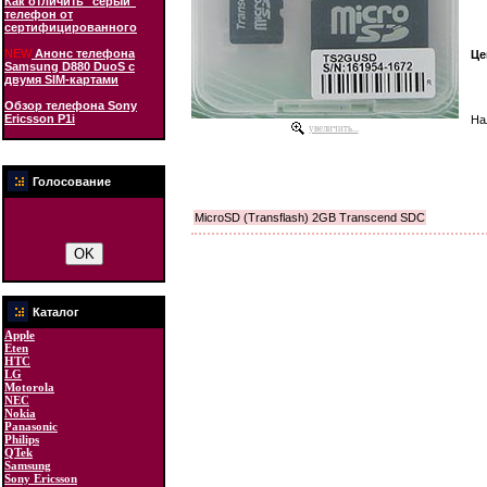
Как отличить "серый"
телефон от
сертифицированного
NEW
Анонс телефона
Це
Samsung D880 DuoS с
двумя SIM-картами
Обзор телефона Sony
Ericsson P1i
На
увеличить...
Голосование
MicroSD (Transflash) 2GB Transcend SDC
Каталог
Apple
Eten
HTC
LG
Motorola
NEC
Nokia
Panasonic
Philips
QTek
Samsung
Sony Ericsson