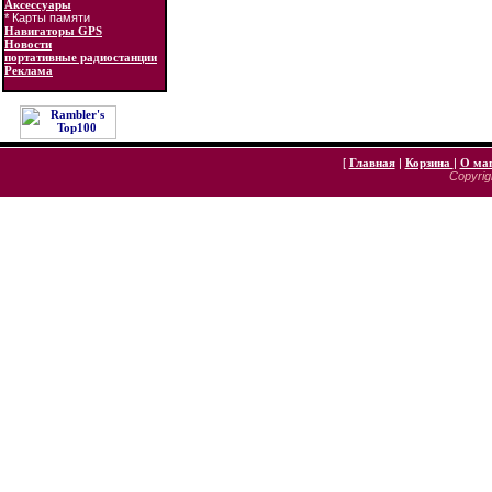
Аксессуары
* Карты памяти
Навигаторы GPS
Новости
портативные радиостанции
Реклама
[
Главная
|
Корзина
|
О ма
Copyrigh