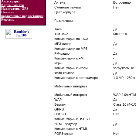
Аксессуары
Антена
Встроенная
Карты памяти
Сменные панели
Нет
Навигаторы GPS
Новости
Цвет корпуса
-
портативные радиостанции
Реклама
Развлечения
Java
Да
Тип Java
MIDP 2.0
Комментарии по JAVA
-
MP3-плеер
Да
Комментарии по MP3
-
FM-радио
Да
Комментарии к FM
-
Игры
Да
Комментарии к играм
загружаемые
Фото-камера
Да
Комментарии к фотокамере
1.3 MP, 1280 x
Мобильный интернет
Мобильный интернет
WAP 2.0/xHTM
WAP
Да
Версия
Class 10 (4+1/3
GPRS
Да
HSCSD
Нет
Комментарии к HSCSD
-
HTML-браузер
Да
Комментарии к HTML
-
POP3-клиент
Нет