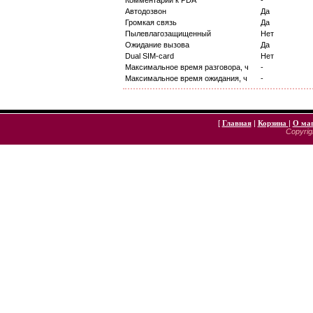
Комментарии к PDA
-
Автодозвон
Да
Громкая связь
Да
Пылевлагозащищенный
Нет
Ожидание вызова
Да
Dual SIM-card
Нет
Максимальное время разговора, ч
-
Максимальное время ожидания, ч
-
[
Главная
|
Корзина
|
О ма
Copyrigh