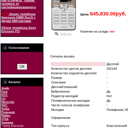
Как отличить "серый"
телефон от
сертифицированного
645,830.00руб.
NEW
Анонс телефона
Цена:
Samsung D880 DuoS с
двумя SIM-картами
Обзор телефона Sony
Ericsson P1i
Наличие на складе:
нет
увеличить...
Голосование
Сигналы вызова
Дисплей
Количество цветов дисплея
262144
Количество подсветок дисплея
-
Размер
-
Каталог
Описание
-
Дисплей внешний
-
Apple
Eten
Виброзвонок
Да
HTC
Редактор мелодий
Нет
LG
Полифонические мелодии
Да
Motorola
NEC
Число голосов полифонии
-
Nokia
Мелодии
Полифония, M
Panasonic
Philips
Оформление
QTek
Samsung
* Sony Ericsson
Тип корпуса
Классический