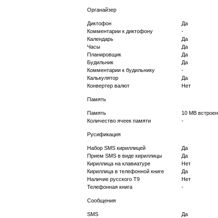
Органайзер
Диктофон
Да
Комментарии к диктофону
-
Календарь
Да
Часы
Да
Планировщик
Да
Будильник
Да
Комментарии к будильнику
-
Калькулятор
Да
Конвертер валют
Нет
Память
Память
10 MB встроен
Количество ячеек памяти
-
Русификация
Набор SMS кириллицей
Да
Прием SMS в виде кириллицы
Да
Кириллица на клавиатуре
Нет
Кириллица в телефонной книге
Да
Наличие русского T9
Нет
Телефонная книга
-
Сообщения
SMS
Да