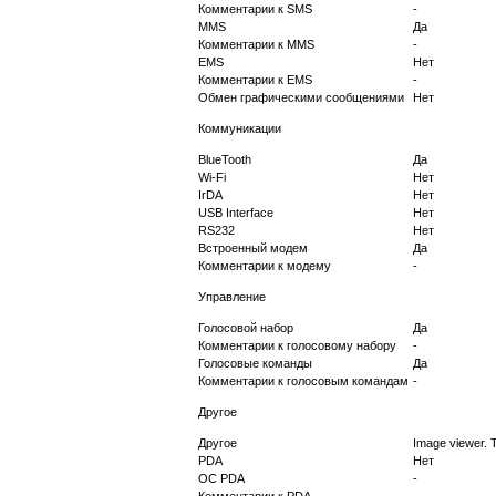
Комментарии к SMS
-
MMS
Да
Комментарии к MMS
-
EMS
Нет
Комментарии к EMS
-
Обмен графическими сообщениями
Нет
Коммуникации
BlueTooth
Да
Wi-Fi
Нет
IrDA
Нет
USB Interface
Нет
RS232
Нет
Встроенный модем
Да
Комментарии к модему
-
Управление
Голосовой набор
Да
Комментарии к голосовому набору
-
Голосовые команды
Да
Комментарии к голосовым командам
-
Другое
Другое
Image viewer. 
PDA
Нет
ОС PDA
-