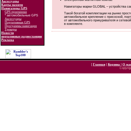
Аксессуары
Карты памяти
Навигаторы марки GLOBAL – устройства сам
Навигаторы GPS
GPS приемники
Такой богатой комплектации на рынке прост
* автомобильные GPS
автомобильное крепление с присоской, порт
Аксессуары
от автомобильного прикуривателя и сетевой
Портативные GPS
в комплекте.
Программы навигации
Трекеры
Новости
портативные радиостанции
Реклама
[
Главная
|
Корзина
|
О ма
Copyrigh