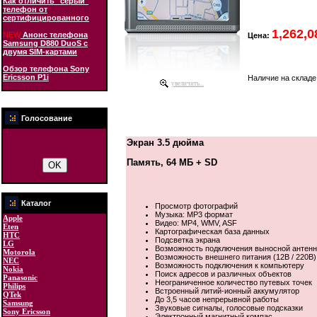
Как отличить "серый"
телефон от
сертифицированного
1,262,0
NEW
Анонс телефона
Цена:
Samsung D880 DuoS с
двумя SIM-картами
Обзор телефона Sony
Ericsson P1i
Наличие на складе
увеличить...
Голосование
Экран 3.5 дюйма
Память, 64 МБ + SD
Каталог
Просмотр фотографий
Музыка: MP3 формат
Apple
Видео: MP4, WMV, ASF
Eten
Картографическая база данных
HTC
Подсветка экрана
LG
Возможность подключения выносной антен
Motorola
Возможность внешнего питания (12В / 220В)
NEC
Возможность подключения к компьютеру
Nokia
Поиск адресов и различных объектов
Panasonic
Неограниченное количество путевых точек
Philips
Встроенный литий-ионный аккумулятор
QTek
До 3,5 часов непрерывной работы
Samsung
Звуковые сигналы, голосовые подсказки
Sony Ericsson
Электронный магнитный компас