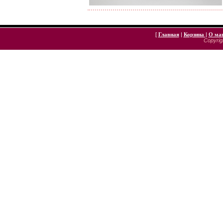
[
Главная
|
Корзина
|
О ма
Copyrigh