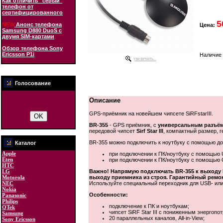
Как отличить "серый"
телефон от
сертифицированного
5
NEW
Анонс телефона
Цена:
Samsung D880 DuoS с
двумя SIM-картами
Обзор телефона Sony
Ericsson P1i
Наличие 
увеличить...
Голосование
Описание
GPS-приёмник на новейшем чипсете SiRFstarIII.
BR-355
- GPS приёмник, с
универсальным разъём
передовой чипсет
Sirf Star III
, компактный размер, 
BR-355 можно подключить к ноутбуку с помощью до
Каталог
Apple
при подключении к ПК/ноутбуку с помощью 
Eten
при подключении к ПК/ноутбуку с помощью
HTC
Важно! Напрямую подключать BR-355 к выходу P
LG
выходу приемника из строя. Гарантийный ремон
Motorola
Используйте специальный переходник для USB- или
NEC
Nokia
Особенности:
Panasonic
Philips
подключение к ПК и ноутбукам;
QTek
чипсет SiRF Star III с пониженным энергопо
Samsung
20 параллельных каналов, All-in-View;
Sony Ericsson