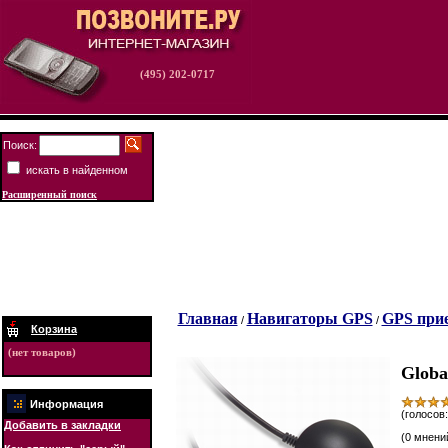
(495) 202-0717
Поиск:
искать в найденном
Расширенный поиск
Главная
Навигаторы GPS
GPS при
/
/
Корзина
(нет товаров)
Globa
Информация
(голосов:
Добавить в закладки
(0 мнени