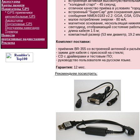
встроенная активная высокочувствительная
Аксессуары
"холодный старт" - 45 секунд;
Карты памяти
отличное качество приёма в условиях "город
Навигаторы GPS
встроенный "SuperCap" для сохранения дан
* GPS приемники
сообщения NMEA 0183 v2.2: GGA, GSA, GSV
автомобильные GPS
малое потребление энергии - 80 мА;
Аксессуары
магнитное основание, нескользящая нижняя
Портативные GPS
светодиод, отображающий состояние работ
Программы навигации
длина кабеля 1.5 м;
Трекеры
компактный размер (53 мм диаметр, 19.2 мм
Новости
портативные радиостанции
Комплект поставки:
Реклама
- приёмник BR-355 со встроенной антенной и разъё
- зажим для кабеля с присоской на стекло;
- CD с драйверами и тестовым ПО;
- руководство пользователя на русском языке.
Гарантия:
12 мес.
Рекомендуем посмотреть: