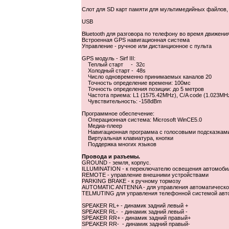
Слот для SD карт памяти для мультимедийных файлов
USB
Bluetooth для разговора по телефону во время движени
Встроенная GPS навигационная система
Управление - ручное или дистанционное с пульта
GPS модуль - Sirf III:
Теплый старт - 32с
Холодный старт - 48s
Число одновременно принимаемых каналов 20
Точность определение времени: 100мс
Точность определения позиции: до 5 метров
Частота приема: L1 (1575.42MHz), C/A code (1.023MH
Чувствительность: -158dBm
Программное обеспечение:
Операционная система: Microsoft WinCE5.0
Медиа-плеер
Навигационная программа с голосовыми подсказками
Виртуальная клавиатура, кнопки
Поддержка многих языков
Провода и разъемы.
GROUND - земля, корпус.
ILLUMINATION - к переключателю освещения автомоби
REMOTE - управление внешними устройствами
PARKING BRAKE - к ручному тормозу
AUTOMATIC ANTENNA - для управления автоматической
TELMUTING для управления телефонной системой авт
SPEAKER RL+ - динамик задний левый +
SPEAKER RL- - динамик задний левый -
SPEAKER RR+ - динамик задний правый+
SPEAKER RR- - динамик задний правый-