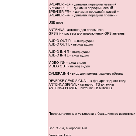
SPEAKER FL+ - динамик передний левый +
SPEAKER FL- - динамик передний левый -
SPEAKER FR+ - динамик передний правый +
SPEAKER FR- - динамик передний правый -
USB порт
ANTENNA - антенна для приемника
GPS link - разъем для подключения GPS антенны
AUDIO OUT R - выход аудио
AUDIO OUT L - выход аудио
AUDIO INN R - вход аудио
AUDIO INN L - вход аудио
VIDEO INN - вход видео
VIDEO OUT - выход видео
CAMERA INN - вход для камеры заднего обзора
REVERSE GEAR SIGNAL - к фонарю заднего хода
ANTENNA SIGNAL - сигнал от ТВ антенны
ANTENNA POWER - питание ТВ антенны
Предназначен для установки в большинство известны
Вес: 3.7 кг, в коробке 4 кг.
Гарантия 1 год.