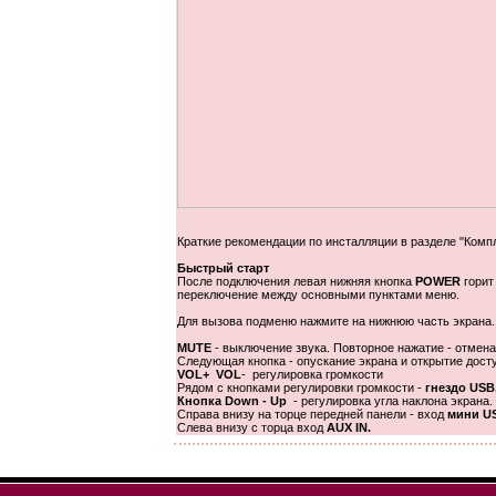
Краткие рекомендации по инсталляции в разделе "Комп
Быстрый старт
После подключения левая нижняя кнопка
POWER
горит
переключение между основными пунктами меню.
Для вызова подменю нажмите на нижнюю часть экрана.
MUTE
- выключение звука. Повторное нажатие - отмена
Следующая кнопка - опускание экрана и открытие дост
VOL+ VOL
- регулировка громкости
Рядом с кнопками регулировки громкости -
гнездо USB
Кнопка Down - Up
- регулировка угла наклона экрана.
Справа внизу на торце передней панели - вход
мини U
Слева внизу с торца вход
AUX IN.