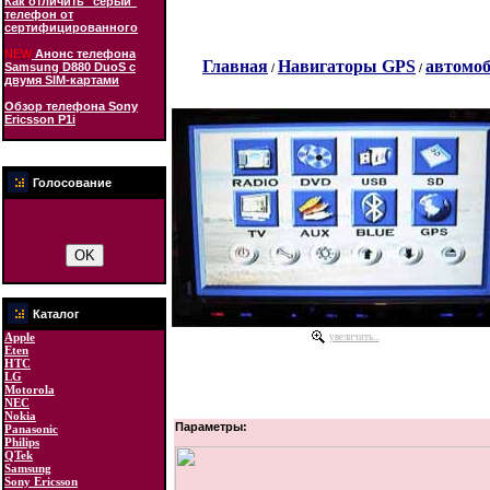
Как отличить "серый"
телефон от
сертифицированного
NEW
Анонс телефона
Главная
Навигаторы GPS
автомо
Samsung D880 DuoS с
/
/
двумя SIM-картами
Обзор телефона Sony
Ericsson P1i
Голосование
Каталог
Apple
увеличить...
Eten
HTC
LG
Motorola
NEC
Nokia
Параметры:
Panasonic
Philips
QTek
Samsung
Sony Ericsson