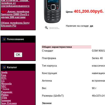
Как отличить "серый"
телефон от
сертифицированного
401,200.00руб.
NEW
Анонс телефона
Цена:
Samsung D880 DuoS с
двумя SIM-картами
Обзор телефона Sony
Ericsson P1i
Наличие на складе:
да
увеличить...
Голосование
Общие характеристики
Стандарт
GSM 900/1
Платформа
Series 40
Тип корпуса
классичес
Каталог
Apple
Конструкция
навигацио
Eten
HTC
LG
Антенна
встроенна
Motorola
NEC
Вес
90 г
* Nokia
Panasonic
Philips
Размеры (ШxВxТ)
46x107x14
QTek
Samsung
Sony Ericsson
Звонки