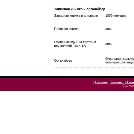
Записная книжка и органайзер
Записная книжка в аппарате
1000 номеров
Поиск по книжке
есть
Обмен между SIM-картой и
есть
внутренней памятью
будильник, кальку
Органайзер
планировщик зада
[
Главная
|
Корзина
|
О ма
Copyrigh