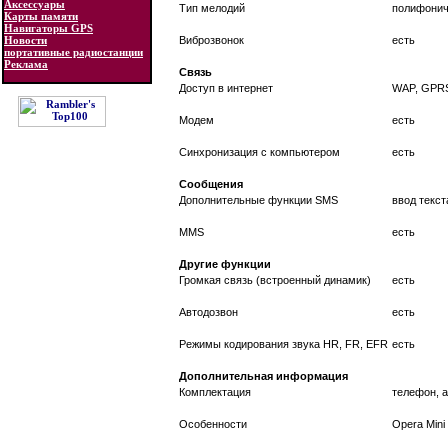
Аксессуары
Тип мелодий
полифонич
Карты памяти
Навигаторы GPS
Новости
Виброзвонок
есть
портативные радиостанции
Реклама
Связь
Доступ в интернет
WAP, GPRS
Модем
есть
Синхронизация с компьютером
есть
Сообщения
Дополнительные функции SMS
ввод текс
MMS
есть
Другие функции
Громкая связь (встроенный динамик)
есть
Автодозвон
есть
Режимы кодирования звука HR, FR, EFR
есть
Дополнительная информация
Комплектация
телефон, а
Особенности
Opera Mini