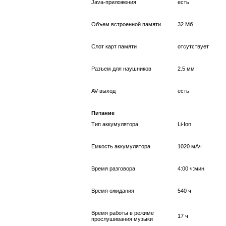
Java-приложения
есть
Объем встроенной памяти
32 Мб
Слот карт памяти
отсутствует
Разъем для наушников
2.5 мм
AV-выход
есть
Питание
Тип аккумулятора
Li-Ion
Емкость аккумулятора
1020 мАч
Время разговора
4:00 ч:мин
Время ожидания
540 ч
Время работы в режиме
17 ч
прослушивания музыки