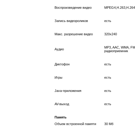
Воспроизведение видео
MPEG4,H.263,H.264
Запись видеороликов
есть
Макс. разрешение видео
320x240
MP3, AAC, WMA, FM
Аудио
радиоприемник
Диктофон
есть
Игры
есть
Java-приложения
есть
AV-выход
есть
Память
Объем встроенной памяти
30 Мб