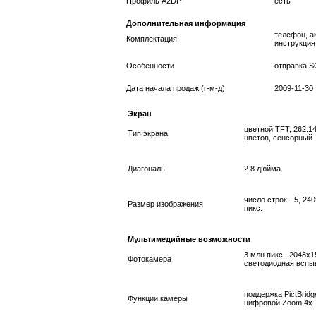
Профиль A2DP
есть
Дополнительная информация
телефон, а
Комплектация
инструкция
Особенности
отправка 
Дата начала продаж (г-м-д)
2009-11-30
Экран
цветной TFT, 262.1
Тип экрана
цветов, сенсорный
Диагональ
2.8 дюйма
число строк - 5, 24
Размер изображения
пикс.
Мультимедийные возможности
3 млн пикс., 2048x1
Фотокамера
светодиодная вспы
поддержка PictBridg
Функции камеры
цифровой Zoom 4x