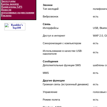
Аксессуары
Карты памяти
Звонки
Навигаторы GPS
Тип мелодий
полифонич
Новости
портативные радиостанции
Реклама
Виброзвонок
есть
Связь
Интерфейсы
USB, Blueto
Доступ в интернет
WAP 2.0, 
Синхронизация с компьютером
есть
Использование в качестве USB-
есть
накопителя
Сообщения
Дополнительные функции SMS
шаблоны с
MMS
есть
Другие функции
Громкая связь (встроенный динамик)
есть
Управление
голосовые 
Режим полета
есть