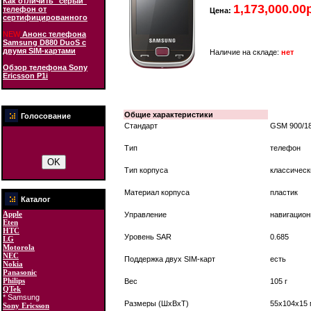
Как отличить "серый"
1,173,000.00
телефон от
Цена:
сертифицированного
NEW
Анонс телефона
Samsung D880 DuoS с
двумя SIM-картами
Наличие на складе:
нет
Обзор телефона Sony
Ericsson P1i
Общие характеристики
Голосование
Стандарт
GSM 900/18
Тип
телефон
Тип корпуса
классическ
Материал корпуса
пластик
Каталог
Apple
Управление
навигацион
Eten
HTC
Уровень SAR
0.685
LG
Motorola
NEC
Поддержка двух SIM-карт
есть
Nokia
Panasonic
Philips
Вес
105 г
QTek
* Samsung
Размеры (ШxВxТ)
55x104x15
Sony Ericsson