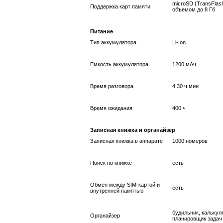
microSD (TransFlash
Поддержка карт памяти
объемом до 8 Гб
Питание
Тип аккумулятора
Li-Ion
Емкость аккумулятора
1200 мАч
Время разговора
4:30 ч:мин
Время ожидания
400 ч
Записная книжка и органайзер
Записная книжка в аппарате
1000 номеров
Поиск по книжке
есть
Обмен между SIM-картой и
есть
внутренней памятью
будильник, калькул
Органайзер
планировщик задач