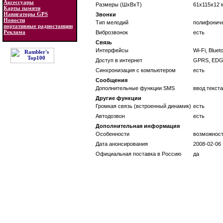
Аксессуары
Размеры (ШxВxТ)
61x115x12 
Карты памяти
Навигаторы GPS
Звонки
Новости
Тип мелодий
полифонич
портативные радиостанции
Реклама
Виброзвонок
есть
Связь
Интерфейсы
Wi-Fi, Bluet
Доступ в интернет
GPRS, EDG
Синхронизация с компьютером
есть
Сообщения
Дополнительные функции SMS
ввод текст
Другие функции
Громкая связь (встроенный динамик)
есть
Автодозвон
есть
Дополнительная информация
Особенности
возможност
Дата анонсирования
2008-02-06
Официальная поставка в Россию
да