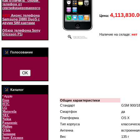
Как отличить "серый"
телефон от
сертифицированного
4,113,830.
NEW
Анонс телефона
Цена:
Samsung D880 DuoS с
двумя SIM-картами
Обзор телефона Sony
Ericsson P1i
Наличие на складе:
нет
увеличить...
Голосование
Каталог
* Apple
Eten
Общие характеристики
HTC
Стандарт
GSM 900/18
LG
Motorola
Смартфон
да
NEC
Платформа
OS X
Nokia
Panasonic
Тип корпуса
классическ
Philips
QTek
Антенна
встроенная
Samsung
Вес
135 г
Sony Ericsson