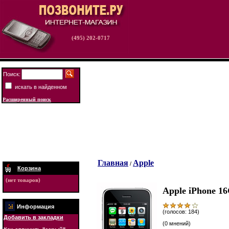
(495) 202-0717
Поиск:
искать в найденном
Расширенный поиск
Главная
Apple
/
Корзина
(нет товаров)
Apple iPhone 1
Информация
(голосов: 184)
Добавить в закладки
(0 мнений)