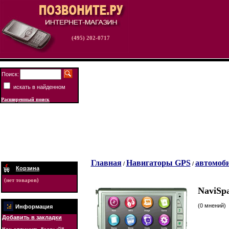
(495) 202-0717
Поиск:
искать в найденном
Расширенный поиск
Главная
Навигаторы GPS
автомоб
/
/
Корзина
(нет товаров)
NaviSpa
(0 мнений)
Информация
Добавить в закладки