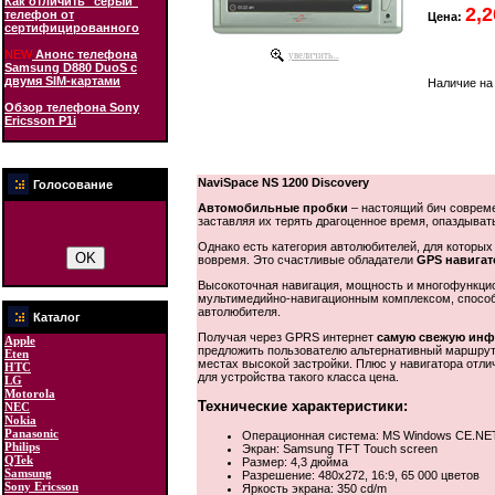
Как отличить "серый"
2,2
телефон от
Цена:
сертифицированного
NEW
Анонс телефона
увеличить...
Samsung D880 DuoS с
двумя SIM-картами
Наличие на
Обзор телефона Sony
Ericsson P1i
NaviSpace NS 1200 Discovery
Голосование
Автомобильные пробки
– настоящий бич совреме
заставляя их терять драгоценное время, опаздыват
Однако есть категория автолюбителей, для которых
вовремя. Это счастливые обладатели
GPS навигато
Высокоточная навигация, мощность и многофункци
мультимедийно-навигационным комплексом, спосо
автолюбителя.
Каталог
Получая через GPRS интернет
самую свежую ин
Apple
предложить пользователю альтернативный маршрут 
Eten
местах высокой застройки. Плюс у навигатора отл
HTC
для устройства такого класса цена.
LG
Motorola
Технические характеристики:
NEC
Nokia
Panasonic
Операционная система: MS Windows CE.NET
Philips
Экран: Samsung TFT Touch screen
QTek
Размер: 4,3 дюйма
Samsung
Разрешение: 480х272, 16:9, 65 000 цветов
Sony Ericsson
Яркость экрана: 350 cd/m