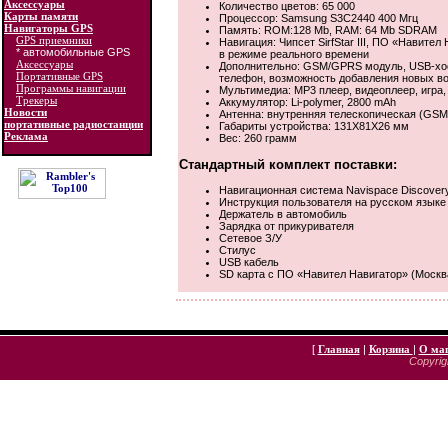
Аксессуары
Количество цветов: 65 000
Карты памяти
Процессор: Samsung S3C2440 400 Мгц
Навигаторы GPS
Память: ROM:128 Mb, RAM: 64 Mb SDRAM
GPS приемники
Навигация: Чипсет SirfStar III, ПО «Навите
* автомобильные GPS
в режиме реального времени
Аксессуары
Дополнительно: GSM/GPRS модуль, USB-хост
Портативные GPS
телефон, возможность добавления новых во
Программы навигации
Мультимедиа: MP3 плеер, видеоплеер, игра
Трекеры
Аккумулятор: Li-polymer, 2800 mAh
Новости
Антенна: внутренняя телескопическая (GSM
портативные радиостанции
Габариты устройства: 131Х81Х26 мм
Реклама
Вес: 260 грамм
Стандартный комплект поставки:
Навигационная система Navispace Discover
Инструкция пользователя на русском языке
Держатель в автомобиль
Зарядка от прикуривателя
Сетевое З/У
Стилус
USB кабель
SD карта с ПО «Навител Навигатор» (Москва
[
Главная
|
Корзина
|
О ма
Copyrigh