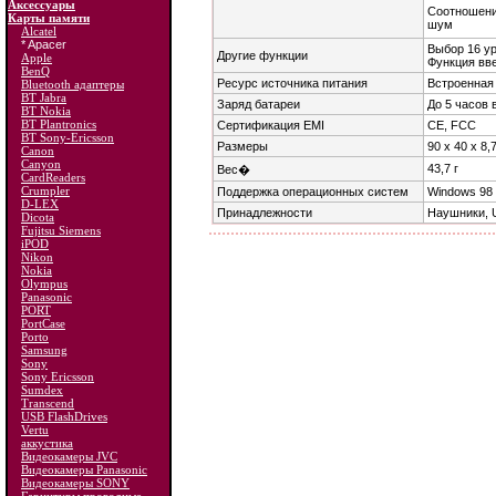
Аксессуары
Соотношени
Карты памяти
шум
Alcatel
* Apacer
Выбор 16 ур
Другие функции
Apple
Функция вв
BenQ
Ресурс источника питания
Встроенная
Bluetooth адаптеры
BT Jabra
Заряд батареи
До 5 часов
BT Nokia
BT Plantronics
Сертификация EMI
CE, FCC
BT Sony-Ericsson
Размеры
90 х 40 х 8,
Canon
Canyon
43,7 г
Вес�
CardReaders
Crumpler
Поддержка операционных систем
Windows 98 
D-LEX
Принадлежности
Наушники, U
Dicota
Fujitsu Siemens
iPOD
Nikon
Nokia
Olympus
Panasonic
PORT
PortCase
Porto
Samsung
Sony
Sony Ericsson
Sumdex
Transcend
USB FlashDrives
Vertu
аккустика
Видеокамеры JVC
Видеокамеры Panasonic
Видеокамеры SONY