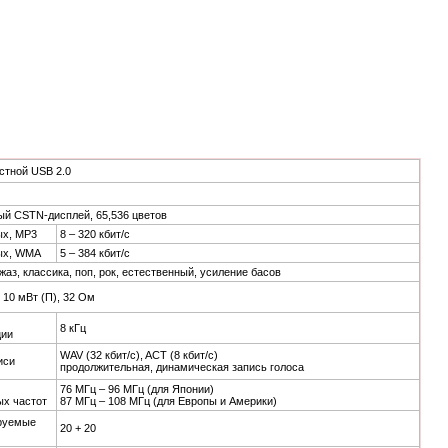
стной USB 2.0
ый CSTN-дисплей, 65,536 цветов
ых, MP3
8 – 320 кбит/с
ых, WMA
5 – 384 кбит/с
аз, классика, поп, рок, естественный, усиление басов
+ 10 мВт (П), 32 Ом
8 кГц
ции
WAV (32 кбит/с), ACT (8 кбит/с)
иси
продолжительная, динамическая запись голоса
76 МГц – 96 МГц (для Японии)
х частот
87 МГц – 108 МГц (для Европы и Америки)
руемые
20 + 20