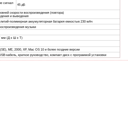
е сигнал-
45 дБ
овней скорости воспроизведения (повтора)
едения и выведения
 литий-полимерная аккумуляторная батарея емкостью 230 мАч
 воспроизведения музыки
7 мм (Д х Ш х Т)
(SE), ME, 2000, XP, Mac OS 10 и более поздние версии
SB-кабель, краткое руководство, компакт-диск с программой установки