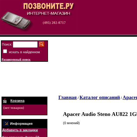
(495) 202-0717
Поиск:
искать в найденном
Расширенный поиск
Главная
Каталог описаний
Apace
/
/
Корзина
(нет товаров)
Apacer Audio Steno AU822 1G
(0 мнений)
Информация
Добавить в закладки