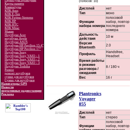
Гарнитуры проводные
(голосов: 10)
Карты памяти
Клавиатуры
Дисплей
нет
КПК Asus
Тип
моно
КПК E-Ten
КПК Fujitsu-Siemens
голосовой
КПК HP
Функции
набор, повтор
КПК HTC
набора номера
последнего
КПК Mitac
номера
Мыши
Дальность
Ноутбуки Acer
10 м
ноутбуки Apple
действия
Ноутбуки ASUS
Версия
2.0
Ноутбуки HP Pavilion 15.4"
Bluetooth
Ноутбуки HP Pavilion 17"
Handsfree,
Ноутбуки Sony
Профиль
Ноутбуки Sony VAIO - 1
Headset
Ноутбуки Sony VAIO - 2
Время работы
Ноутбуки Sony VAIO - 3
в режиме
Ноутбуки Toshiba
8 / 180 ч
разговора /
Разное
ожидания
ремонт ноутбуков
сумки для ноутбуков
Вес
16 г
Сумки для ноутбуков
Навигаторы GPS
Новости
портативные радиостанции
Plantronics
Реклама
Voyager
855
Дисплей
нет
подробнее...
Тип
стерео
голосовой
Функции
набор, повтор