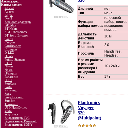
330
Аксессуары
Карты памяти
Alcatel
Дисплей
нет
Apacer
Тип
моно
Apple
подробнее...
голосовой
BenQ
Функции
набор, повтор
Bluetooth адаптеры
BT Jabra
набора номера
последнего
BT Nokia
номера
* BT Plantronics
Дальность
BT Sony-Ericsson
10 м
действия
Canon
Canyon
Версия
2.0
CardReaders
Bluetooth
Crumpler
Handsfree,
D-LEX
Профиль
Headset
Dicota
Fujitsu Siemens
Время работы
iPOD
в режиме
10 / 240 ч
Nikon
разговора /
Nokia
ожидания
Olympus
Вес
17 г
Panasonic
PORT
PortCase
Porto
Samsung
Sony
Sony Ericsson
Sumdex
Plantronics
Transcend
Voyager
USB FlashDrives
Vertu
520
аккустика
(Multipoint)
Видеокамеры JVC
Видеокамеры Panasonic
Видеокамеры SONY
подробнее...