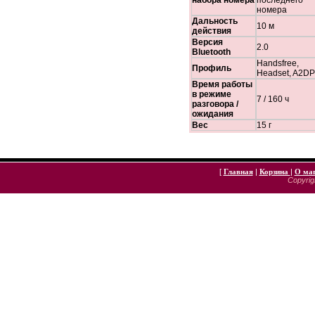
набора номера
последнего
номера
Дальность
10 м
действия
Версия
2.0
Bluetooth
Handsfree,
Профиль
Headset, A2DP
Время работы
в режиме
7 / 160 ч
разговора /
ожидания
Вес
15 г
[
Главная
|
Корзина
|
О ма
Copyrigh