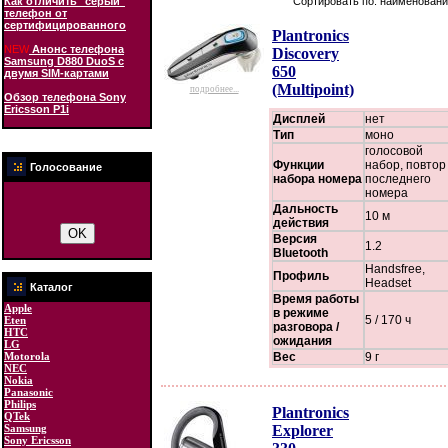
Как отличить "серый"
Сортировать по: наименовани
телефон от
сертифицированного
Plantronics
NEW
Анонс телефона
Discovery
Samsung D880 DuoS с
650
двумя SIM-картами
(Multipoint)
подробнее...
Обзор телефона Sony
Ericsson P1i
Дисплей
нет
Тип
моно
голосовой
Функции
набор, повтор
Голосование
набора номера
последнего
номера
Дальность
10 м
действия
Версия
1.2
Bluetooth
Handsfree,
Профиль
Headset
Каталог
Время работы
Apple
в режиме
5 / 170 ч
Eten
разговора /
HTC
ожидания
LG
Motorola
Вес
9 г
NEC
Nokia
Panasonic
Philips
Plantronics
QTek
Samsung
Explorer
Sony Ericsson