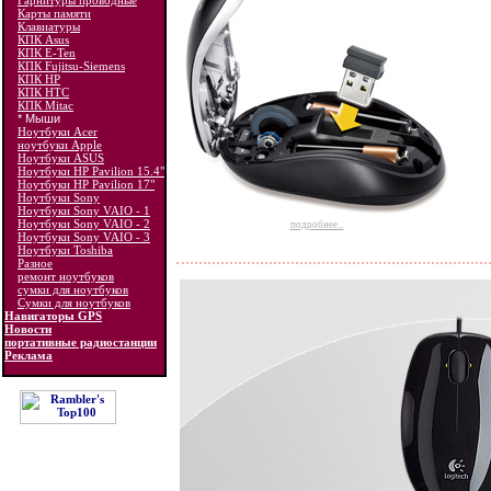
Гарнитуры проводные
Карты памяти
Клавиатуры
КПК Asus
КПК E-Ten
КПК Fujitsu-Siemens
КПК HP
КПК HTC
КПК Mitac
* Мыши
Ноутбуки Acer
ноутбуки Apple
Ноутбуки ASUS
Ноутбуки HP Pavilion 15.4"
Ноутбуки HP Pavilion 17"
Ноутбуки Sony
Ноутбуки Sony VAIO - 1
Ноутбуки Sony VAIO - 2
подробнее...
Ноутбуки Sony VAIO - 3
Ноутбуки Toshiba
Разное
ремонт ноутбуков
сумки для ноутбуков
Сумки для ноутбуков
Навигаторы GPS
Новости
портативные радиостанции
Реклама