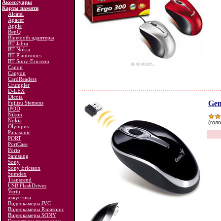
Аксессуары
Карты памяти
Alcatel
Apacer
Apple
BenQ
Bluetooth адаптеры
BT Jabra
BT Nokia
BT Plantronics
BT Sony-Ericsson
подробнее...
Canon
Canyon
CardReaders
Crumpler
D-LEX
Dicota
Gen
Fujitsu Siemens
iPOD
Nikon
Nokia
(голо
Olympus
Panasonic
PORT
PortCase
Porto
Samsung
Sony
Sony Ericsson
Sumdex
Transcend
USB FlashDrives
Vertu
аккустика
Видеокамеры JVC
Видеокамеры Panasonic
Видеокамеры SONY