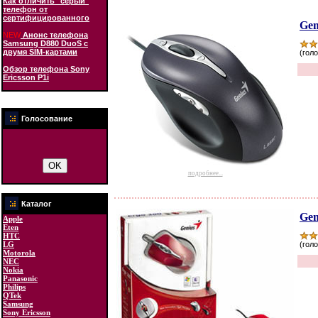
Как отличить "серый"
телефон от
сертифицированного
Gen
NEW
Анонс телефона
Samsung D880 DuoS с
двумя SIM-картами
(голо
Обзор телефона Sony
Ericsson P1i
Голосование
подробнее...
Каталог
Gen
Apple
Eten
HTC
LG
(голо
Motorola
NEC
Nokia
Panasonic
Philips
QTek
Samsung
Sony Ericsson