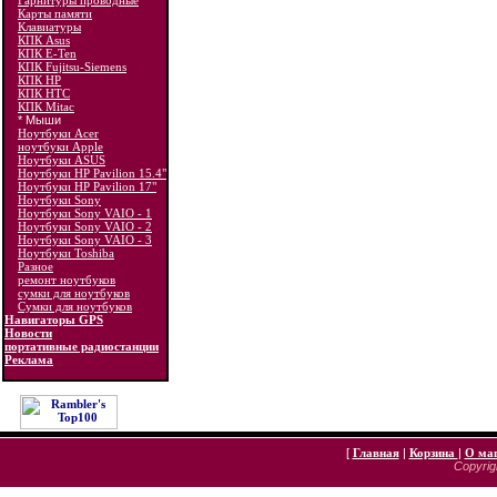
Гарнитуры проводные
Карты памяти
Клавиатуры
КПК Asus
КПК E-Ten
КПК Fujitsu-Siemens
КПК HP
КПК HTC
КПК Mitac
* Мыши
Ноутбуки Acer
ноутбуки Apple
Ноутбуки ASUS
Ноутбуки HP Pavilion 15.4"
Ноутбуки HP Pavilion 17"
Ноутбуки Sony
Ноутбуки Sony VAIO - 1
Ноутбуки Sony VAIO - 2
Ноутбуки Sony VAIO - 3
Ноутбуки Toshiba
Разное
ремонт ноутбуков
сумки для ноутбуков
Сумки для ноутбуков
Навигаторы GPS
Новости
портативные радиостанции
Реклама
[
Главная
|
Корзина
|
О ма
Copyrigh