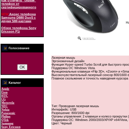
Как отличить "серый"
телефон от
сертифицированного
NEW
Анонс телефона
Samsung D880 DuoS с
двумя SIM-картами
На
Обзор телефона Sony
Ericsson P1i
увеличить...
Голосование
Лазерная мышь
Эргономичный дизайн
Функция Hyper-speed Turbo Scroll для быстрого про
Поддержка ОС Windows Vista.
Функциональные клавиши «Flip 3D», «Zoom» и «Smar
Высокочувствительный лазерный сенсор 800/1600 d
Плавное скольжение и точность наведения курсора
Каталог
Apple
Eten
HTC
LG
Motorola
NEC
Тип: Проводная лазерная мышь
Nokia
Интерфейс: USB
Panasonic
Разрешение: 800/1600 dpi
Philips
Органы управления: 2 клавиши и колесо прокрутки 
QTek
Поддержка ОС: Windows 2000/2003/XP/XP x64/Vista,
Samsung
Цвет: Черный
Sony Ericsson