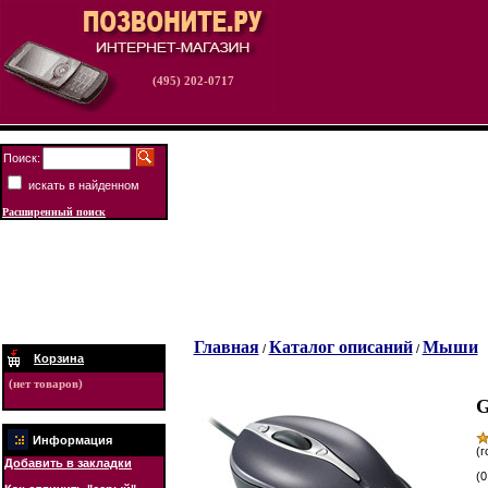
(495) 202-0717
Поиск:
искать в найденном
Расширенный поиск
Главная
Каталог описаний
Мыши
/
/
Корзина
(нет товаров)
G
Информация
(г
Добавить в закладки
(0