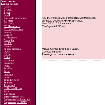
Аксессуары
Карты памяти
Alcatel
Apacer
Apple
BenQ
Bluetooth адаптеры
IBM PC Pentium 233 совместимый или выше.
BT Jabra
Windows 2000/Me/XP/XP x64/Vista.
BT Nokia
Mac OS X 10.2.8 и выше.
BT Plantronics
Свободный USB порт.
BT Sony-Ericsson
Canon
Canyon
CardReaders
Crumpler
D-LEX
Dicota
Fujitsu Siemens
Мышь Genius Ergo 525V Laser.
iPOD
CD с драйвером.
Nikon
Руководство пользователя.
Nokia
Olympus
Panasonic
PORT
PortCase
Porto
Samsung
Sony
Sony Ericsson
Sumdex
Transcend
USB FlashDrives
Vertu
аккустика
Видеокамеры JVC
Видеокамеры Panasonic
Видеокамеры SONY