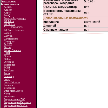
Аксессуары
5 / 170 ч
разговора / ожидания
Карты памяти
Alcatel
Съемный аккумулятор
нет
Apacer
Возможность подзарядки
нет
Apple
от USB
BenQ
Дополнительные возможности
Bluetooth адаптеры
BT Jabra
Крепление
с заушиной
BT Nokia
Дисплей
нет
* BT Plantronics
Сменные панели
нет
BT Sony-Ericsson
Canon
Canyon
CardReaders
Crumpler
D-LEX
Dicota
Fujitsu Siemens
iPOD
Nikon
Nokia
Olympus
Panasonic
PORT
PortCase
Porto
Samsung
Sony
Sony Ericsson
Sumdex
Transcend
USB FlashDrives
Vertu
аккустика
Видеокамеры JVC
Видеокамеры Panasonic
Видеокамеры SONY