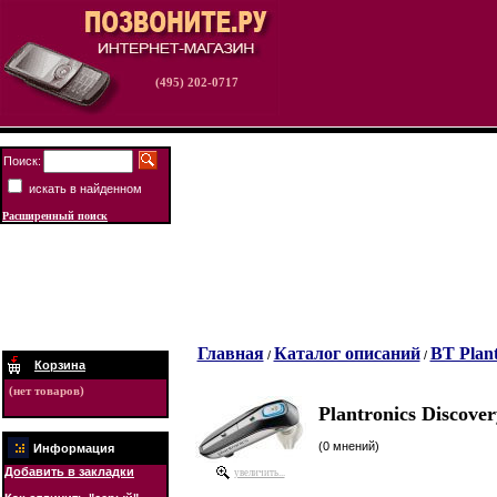
(495) 202-0717
Поиск:
искать в найденном
Расширенный поиск
Главная
Каталог описаний
BT Plant
/
/
Корзина
(нет товаров)
Plantronics Discover
(0 мнений)
Информация
Добавить в закладки
увеличить...