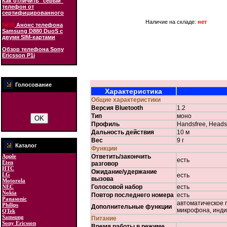
Как отличить "серый"
телефон от
сертифицированного
Наличие на складе:
нет
NEW
Анонс телефона
Samsung D880 DuoS с
двумя SIM-картами
Обзор телефона Sony
Ericsson P1i
Голосование
Характеристика
Общие характеристики
Версия Bluetooth
1.2
Тип
моно
Профиль
Handsfree, Heads
Дальность действия
10 м
Вес
9 г
Каталог
Функции
Apple
Ответить/закончить
есть
Eten
разговор
HTC
Ожидание/удержание
LG
есть
вызова
Motorola
NEC
Голосовой набор
есть
Nokia
Повтор последнего номера
есть
Panasonic
автоматическое 
Philips
Дополнительные функции
микрофона, инди
QTek
Samsung
Питание
Sony Ericsson
Время работы в режиме