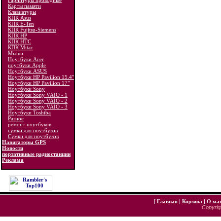
Гарнитуры проводные
Карты памяти
Клавиатуры
КПК Asus
КПК E-Ten
КПК Fujitsu-Siemens
КПК HP
КПК HTC
КПК Mitac
Мыши
Ноутбуки Acer
ноутбуки Apple
Ноутбуки ASUS
Ноутбуки HP Pavilion 15.4"
Ноутбуки HP Pavilion 17"
Ноутбуки Sony
Ноутбуки Sony VAIO - 1
Ноутбуки Sony VAIO - 2
Ноутбуки Sony VAIO - 3
Ноутбуки Toshiba
Разное
ремонт ноутбуков
сумки для ноутбуков
Сумки для ноутбуков
Навигаторы GPS
Новости
портативные радиостанции
Реклама
[
Главная
|
Корзина
|
О ма
Copyrigh