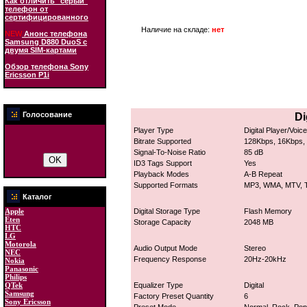
Как отличить "серый"
телефон от
сертифицированного
Наличие на складе:
нет
NEW
Анонс телефона
Samsung D880 DuoS с
двумя SIM-картами
Обзор телефона Sony
Ericsson P1i
Голосование
Di
Player Type
Digital Player/Voi
Bitrate Supported
128Kbps, 16Kbps,
Signal-To-Noise Ratio
85 dB
ID3 Tags Support
Yes
Playback Modes
A-B Repeat
Supported Formats
MP3, WMA, MTV, 
Каталог
Apple
Digital Storage Type
Flash Memory
Eten
Storage Capacity
2048 MB
HTC
LG
Motorola
Audio Output Mode
Stereo
NEC
Frequency Response
20Hz-20kHz
Nokia
Panasonic
Philips
QTek
Equalizer Type
Digital
Samsung
Factory Preset Quantity
6
Sony Ericsson