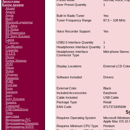
Preset Mode
Normal, Rock, Pop
Аксессуары
Карты памяти
User Preset Quantity
1
Alcatel
Apacer
Apple
Built-In Radio Tuner
Yes
BenQ
Tuner Frequency Range
87.5 ~ 108 MHz
Bluetooth адаптеры
BT Jabra
BT Nokia
Voice Recorder Support
Yes
BT Plantronics
BT Sony-Ericsson
Canon
USB2.0 Interface Quantity
1
* Canyon
CardReaders
Headphones Interface Quantity
1
Crumpler
Headphones Interface
Mini-phone Stereo
D-LEX
Connector Type
Dicota
Fujitsu Siemens
iPOD
Display Locations
External LCD Color
Nikon
Nokia
Olympus
Software Included
Drivers
Panasonic
PORT
PortCase
Porto
External Color
Black
Samsung
Included Accessories
Earphone
Sony
Cable Included
USB Cable
Sony Ericsson
Sumdex
Package Type
Retail
Transcend
EAN Code
8717371845698
USB FlashDrives
S
Vertu
аккустика
Requires Operating System
Microsoft Windows
Видеокамеры JVC
Apple Mac OS 10.
Видеокамеры Panasonic
Requires Minimum CPU Type
Pentium
Видеокамеры SONY