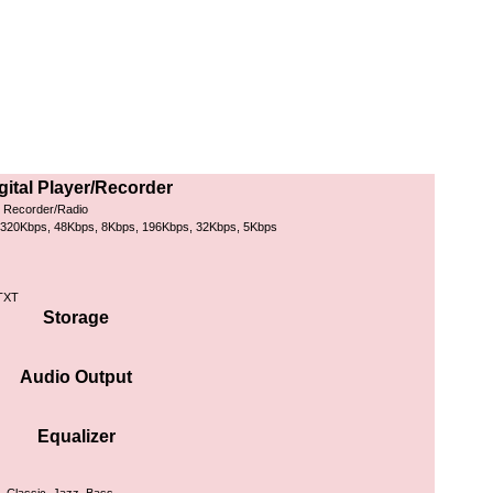
gital Player/Recorder
ce Recorder/Radio
 320Kbps, 48Kbps, 8Kbps, 196Kbps, 32Kbps, 5Kbps
TXT
Storage
Audio Output
Equalizer