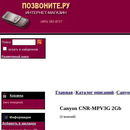
(495) 202-0717
Поиск:
искать в найденном
Расширенный поиск
Главная
Каталог описаний
Canyo
/
/
Корзина
(нет товаров)
Canyon CNR-MPV3G 2Gb
(0 мнений)
Информация
Добавить в закладки