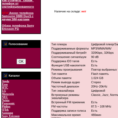
Как отличить "серый"
телефон от
сертифицированного
Наличие на складе:
нет
NEW
Анонс телефона
Samsung D880 DuoS с
двумя SIM-картами
Обзор телефона Sony
Ericsson P1i
Голосование
Тип плеера
Цифровой плеер/За
Поддерживаемые форматы
MP3/WMA/WAV
Поддерживаемый битрейт
320Kbps, 32Kbps
Соотношение сигнал/шум
90 dB
Поддержка ID3 тагов
Есть
Функция USB накопителя
Есть
Режимы проигрывания
Повтор выбранных 
Тип памяти
Flash память
Каталог
Объем памяти
1.024 GB
Apple
Режим вывода аудио
Стерео
Eten
Частотный диапазон
20Hz-20kHz
HTC
LG
Тип эквалайзера
Цифровой
Motorola
Встроенные режимы
Classic, Jazz, Norm
NEC
эквалайзера
Nokia
Встренный FM приемник
Есть
Panasonic
Philips
FM частоты
87.5 ~ 108 MHz
QTek
Поддержка записи голоса
Есть
Samsung
Максимальное время
480мин
Sony Ericsson