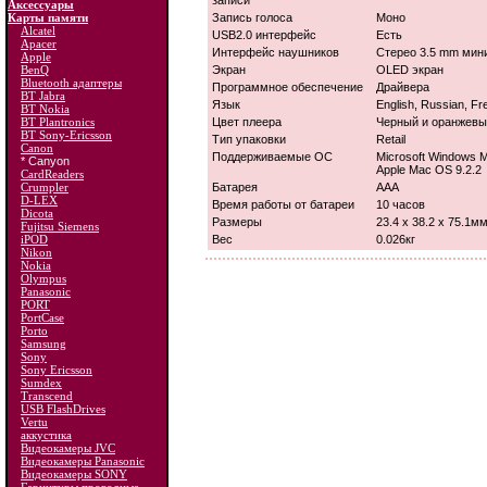
записи
Аксессуары
Карты памяти
Запись голоса
Моно
Alcatel
USB2.0 интерфейс
Есть
Apacer
Интерфейс наушников
Стерео 3.5 mm мин
Apple
BenQ
Экран
OLED экран
Bluetooth адаптеры
Программное обеспечение
Драйвера
BT Jabra
Язык
English, Russian, Fr
BT Nokia
BT Plantronics
Цвет плеера
Черный и оранжевы
BT Sony-Ericsson
Тип упаковки
Retail
Canon
Поддерживаемые ОС
Microsoft Windows M
* Canyon
Apple Mac OS 9.2.2
CardReaders
Crumpler
Батарея
AAA
D-LEX
Время работы от батареи
10 часов
Dicota
Размеры
23.4 х 38.2 х 75.1м
Fujitsu Siemens
iPOD
Вес
0.026кг
Nikon
Nokia
Olympus
Panasonic
PORT
PortCase
Porto
Samsung
Sony
Sony Ericsson
Sumdex
Transcend
USB FlashDrives
Vertu
аккустика
Видеокамеры JVC
Видеокамеры Panasonic
Видеокамеры SONY