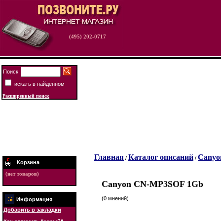
(495) 202-0717
Поиск:
искать в найденном
Расширенный поиск
Главная
Каталог описаний
Canyo
/
/
Корзина
(нет товаров)
Canyon СN-MP3SOF 1Gb
(0 мнений)
Информация
Добавить в закладки