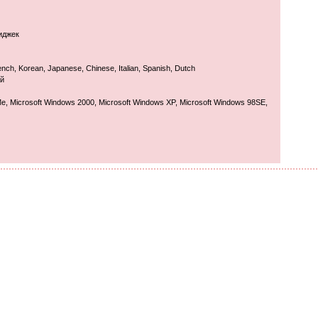
иджек
ench, Korean, Japanese, Chinese, Italian, Spanish, Dutch
й
e, Microsoft Windows 2000, Microsoft Windows XP, Microsoft Windows 98SE,
м