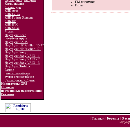
Гарнитуры проводные
FM-приемник
Карты памяти
Игры
Клавиатуры
КПК Asus
КПК E-Ten
КПК Fujitsu-Siemens
КПК HP
КПК HTC
КПК Mitac
Мыши
Ноутбуки Acer
ноутбуки Apple
Ноутбуки ASUS
Ноутбуки HP Pavilion 15.4"
Ноутбуки HP Pavilion 17"
Ноутбуки Sony
Ноутбуки Sony VAIO - 1
Ноутбуки Sony VAIO - 2
Ноутбуки Sony VAIO - 3
Ноутбуки Toshiba
Разное
ремонт ноутбуков
сумки для ноутбуков
Сумки для ноутбуков
Навигаторы GPS
Новости
портативные радиостанции
Реклама
[
Главная
|
Корзина
|
О ма
Copyrigh