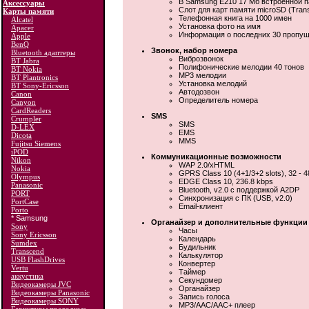
В Samsung E210 17 Мб встроенной 
Аксессуары
Слот для карт памяти microSD (Tran
Карты памяти
Телефонная книга на 1000 имен
Alcatel
Установка фото на имя
Apacer
Информация о последних 30 пропущ
Apple
BenQ
Звонок, набор номера
Bluetooth адаптеры
Виброзвонок
BT Jabra
Полифонические мелодии 40 тонов
BT Nokia
MP3 мелодии
BT Plantronics
Установка мелодий
BT Sony-Ericsson
Автодозвон
Canon
Определитель номера
Canyon
CardReaders
SMS
Crumpler
SMS
D-LEX
EMS
Dicota
MMS
Fujitsu Siemens
iPOD
Коммуникационные возможности
Nikon
WAP 2.0/xHTML
Nokia
GPRS Class 10 (4+1/3+2 slots), 32 - 4
Olympus
EDGE Class 10, 236.8 kbps
Panasonic
Bluetooth, v2.0 с поддержкой A2DP
PORT
Синхронизация с ПК (USB, v2.0)
PortCase
Email-клиент
Porto
* Samsung
Органайзер и дополнительные функции
Sony
Часы
Sony Ericsson
Календарь
Sumdex
Будильник
Transcend
Калькулятор
USB FlashDrives
Конвертер
Vertu
Таймер
аккустика
Секундомер
Видеокамеры JVC
Органайзер
Видеокамеры Panasonic
Запись голоса
Видеокамеры SONY
MP3/AAC/AAC+ плеер