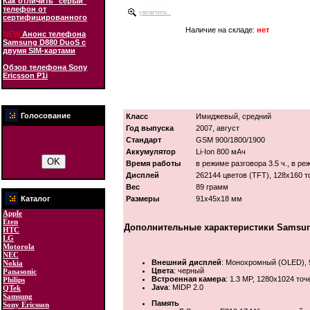
Как отличить "серый"
телефон от
увеличить...
сертифицированного
Наличие на складе:
нет
NEW
Анонс телефона
Samsung D880 DuoS с
двумя SIM-картами
Обзор телефона Sony
Ericsson P1i
Голосование
Класс
Имиджевый, средний
Год выпуска
2007, август
Стандарт
GSM 900/1800/1900
Аккумулятор
Li-Ion 800 мАч
Время работы
в режиме разговора 3.5 ч., в р
Дисплей
262144 цветов (TFT), 128x160 то
Вес
89 грамм
Каталог
Размеры
91x45x18 мм
Apple
Eten
Дополнительные характеристики Samsun
HTC
LG
Motorola
NEC
Внешний дисплей
: Монохромный (OLED), 
Nokia
Цвета
: черный
Panasonic
Встроенная камера
: 1.3 MP, 1280x1024 точ
Philips
Java
: MIDP 2.0
QTek
Samsung
Память
Sony Ericsson