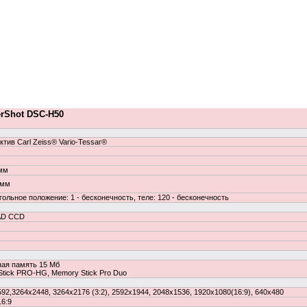
erShot DSC-H50
ктив Carl Zeiss® Vario-Tessar®
 мм
 мм
ольное положение: 1 - бесконечность, теле: 120 - бесконечность
AD CCD
ная память 15 Мб
tick PRO-HG, Memory Stick Pro Duo
592,3264x2448, 3264x2176 (3:2), 2592x1944, 2048x1536, 1920x1080(16:9), 640x480
16:9