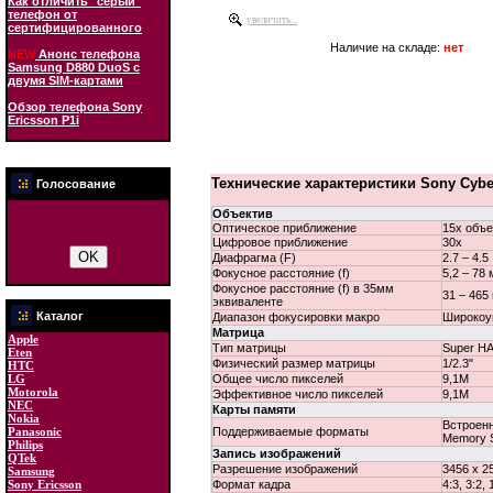
Как отличить "серый"
телефон от
увеличить...
сертифицированного
Наличие на складе:
нет
NEW
Анонс телефона
Samsung D880 DuoS с
двумя SIM-картами
Обзор телефона Sony
Ericsson P1i
Технические характеристики Sony Cyb
Голосование
Объектив
Оптическое приближение
15x объе
Цифровое приближение
30x
Диафрагма (F)
2.7 – 4.5
Фокусное расстояние (f)
5,2 – 78
Фокусное расстояние (f) в 35мм
31 – 465
эквиваленте
Каталог
Диапазон фокусировки макро
Широкоуг
Матрица
Apple
Тип матрицы
Super H
Eten
Физический размер матрицы
1/2.3"
HTC
Общее число пикселей
9,1М
LG
Motorola
Эффективное число пикселей
9,1М
NEC
Карты памяти
Nokia
Встроен
Поддерживаемые форматы
Panasonic
Memory S
Philips
Запись изображений
QTek
Разрешение изображений
3456 x 2
Samsung
Формат кадра
4:3, 3:2, 
Sony Ericsson