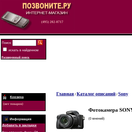
(495) 202-0717
Поиск:
искать в найденном
Расширенный поиск
Главная
Каталог описаний
Sony
/
/
Корзина
(нет товаров)
Фотокамера SONY
(0 мнений)
Информация
Добавить в закладки