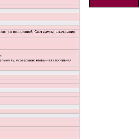
ентное освещение3, Свет лампы накаливания,
я.
ительность, усовершенствованная спортивная