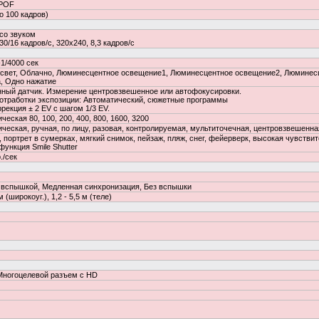
DPOF
до 100 кадров)
со звуком
30/16 кадров/с, 320x240, 8,3 кадров/с
-1/4000 сек
 свет, Облачно, Люминесцентное освещение1, Люминесцентное освещение2, Люминесц
, Одно нажатие
ный датчик. Измерение центровзвешенное или автофокусировки.
отработки экспозиции: Автоматический, сюжетные программы
рекция ± 2 EV с шагом 1/3 EV.
ческая 80, 100, 200, 400, 800, 1600, 3200
ческая, ручная, по лицу, разовая, контролируемая, мультиточечная, центровзвешенна
 портрет в сумерках, мягкий снимок, пейзаж, пляж, снег, фейерверк, высокая чувств
функция Smile Shutter
./сек
 вспышкой, Медленная синхронизация, Без вспышки
 м (широкоуг.), 1,2 - 5,5 м (теле)
Многоцелевой разъем с HD