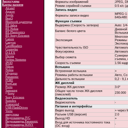
Аксессуары
Форматы изображений
JPEG, 
Карты памяти
Режим серийной съемки
0.5 к/с (
Alcatel
Запись видео
Apacer
MPEG-1 
Apple
Форматы записи видео
640x480 
BenQ
Функции съемки
Bluetooth адаптеры
Выдержка (Скорость затвора)
Auto: 1/4
BT Jabra
BT Nokia
Дневной
Баланс белого цвета
BT Plantronics
Вспышка
BT Sony-Ericsson
Многозон
Canon
Экспозиция
Режимы 
Canyon
Экспокор
CardReaders
Чувствительность ISO
Автомати
Crumpler
Фокусировка
Автомати
D-LEX
Сумерки,
Dicota
Выбор сюжета
съемка, 
Fujitsu Siemens
Скорость съемки
1.56 кадр
iPOD
Nikon
Вспышка
Nokia
Встроенная вспышка
+
Olympus
Режимы работы вспышки
Авто, Со
Panasonic
Дальность вспышки
0,2 - 9,1
PORT
ЖК дисплей
PortCase
Размер ЖК-дисплея
3.0"
Porto
Samsung
Общее число точек ЖК-дисплея
230.000
* Sony
(пикселей)
Sony Ericsson
Видоискатель
Sumdex
Видоискатель
-
Transcend
Питание и интерфейсы
USB FlashDrives
Видео выход
+ через 
Vertu
Разъем USB (версия)
2.0
аккустика
Видеокамеры JVC
Выход HD
+
Видеокамеры Panasonic
Вход для источника постоянного тока
-
Видеокамеры SONY
(DC вход)