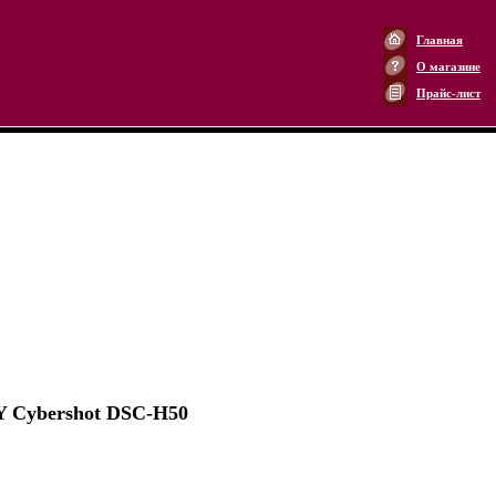
Главная
О магазине
Прайс-лист
 Cybershot DSC-H50