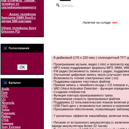
Как отличить "серый"
телефон от
увеличить...
сертифицированного
NEW
Анонс телефона
Samsung D880 DuoS с
двумя SIM-картами
Наличие на складе:
нет
Обзор телефона Sony
Ericsson P1i
Голосование
- 8-дюймовый (176 x 220 пикс.) полноцветный TFT 
- Проигрывание музыки, видео (.mtv) и просмотр карт
- MP3 плеер поддерживает форматы MP3, WMA, W
- FM радио (возможность записи с радио, поддержка
- Улучшеная цифровая запись звука (улучшает каче
- Возможность чтения электронных книг (.txt)
- Поддержка караоке текстовых файлов
Каталог
- Прямая запись с линейного входа с CD плееров и
- VAD (Voice Activation Detection - функция опреде
Apple
- Создание плейлистов
Eten
- Функция повтора проигрываемого трека
HTC
- Изменяемая скорость проигрыванья файлов
LG
- Поддержка 12 пользовательских языков включая р
Motorola
- USB Flash диск с возможностью записи и хранени
NEC
- Программное обеспечение, позволяющее заблокир
Nokia
Panasonic
- 7 различных эффектов эквалайзера, включая поль
Philips
QTek
- Питание от встроенного аккумулятора (с включен
Samsung
заряда аккумулятора более 22 часов)
Sony Ericsson