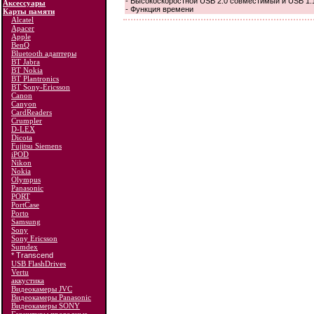
- Высокоскоростной USB 2.0 совместимый и USB 1.
Аксессуары
- Функция времени
Карты памяти
Alcatel
Apacer
Apple
BenQ
Bluetooth адаптеры
BT Jabra
BT Nokia
BT Plantronics
BT Sony-Ericsson
Canon
Canyon
CardReaders
Crumpler
D-LEX
Dicota
Fujitsu Siemens
iPOD
Nikon
Nokia
Olympus
Panasonic
PORT
PortCase
Porto
Samsung
Sony
Sony Ericsson
Sumdex
* Transcend
USB FlashDrives
Vertu
аккустика
Видеокамеры JVC
Видеокамеры Panasonic
Видеокамеры SONY