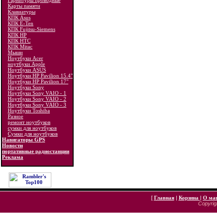
Гарнитуры проводные
Карты памяти
Клавиатуры
КПК Asus
КПК E-Ten
КПК Fujitsu-Siemens
КПК HP
КПК HTC
КПК Mitac
Мыши
Ноутбуки Acer
ноутбуки Apple
Ноутбуки ASUS
Ноутбуки HP Pavilion 15.4"
Ноутбуки HP Pavilion 17"
Ноутбуки Sony
Ноутбуки Sony VAIO - 1
Ноутбуки Sony VAIO - 2
Ноутбуки Sony VAIO - 3
Ноутбуки Toshiba
Разное
ремонт ноутбуков
сумки для ноутбуков
Сумки для ноутбуков
Навигаторы GPS
Новости
портативные радиостанции
Реклама
[
Главная
|
Корзина
|
О ма
Copyrigh