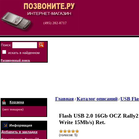
(495) 202-0717
Поиск:
искать в найденном
Расширенный поиск
Главная
Каталог описаний
USB Fla
/
/
Корзина
(нет товаров)
Flash USB 2.0 16Gb OCZ Rally
Write 15Mb/s) Ret.
Информация
Добавить в закладки
(голосов: 5)