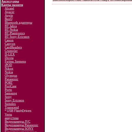
Аксессуары
Карты памяти
Alcatel
Apacer
Apple
BenQ
Bluetooth адаптеры
BT Jabra
BT Nokia
BT Plantronics
BT Sony-Ericsson
Canon
Canyon
CardReaders
Crumpler
D-LEX
Dicota
Fujitsu Siemens
iPOD
Nikon
Nokia
Olympus
Panasonic
PORT
PortCase
Porto
Samsung
Sony
Sony Ericsson
Sumdex
Transcend
* USB FlashDrives
Vertu
аккустика
Видеокамеры JVC
Видеокамеры Panasonic
Видеокамеры SONY