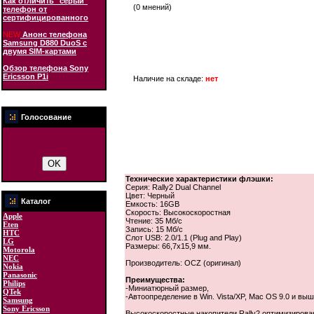
Как отличить "серый"
(0 мнений)
телефон от
сертифицированного
NEW
Анонс телефона
Samsung D880 DuoS с
двумя SIM-картами
Обзор телефона Sony
Ericsson P1i
Наличие на складе:
нет
Голосование
Технические характеристики флэшки:
Серия: Rally2 Dual Channel
Цвет: Черный
Каталог
Емкость: 16GB
Скорость: Высокоскоростная
Apple
Чтение: 35 Мб/с
Eten
Запись: 15 Мб/с
HTC
Слот USB: 2.0/1.1 (Plug and Play)
LG
Размеры: 66,7х15,9 мм.
Motorola
NEC
Производитель: OCZ (оригинал)
Nokia
Panasonic
Преимущества:
Philips
-Миниатюрный размер,
QTek
-Автоопределение в Win. Vista/XP, Mac OS 9.0 и выше
Samsung
Sony Ericsson
Высокоскоростные накопители Rally2 оптимизирова