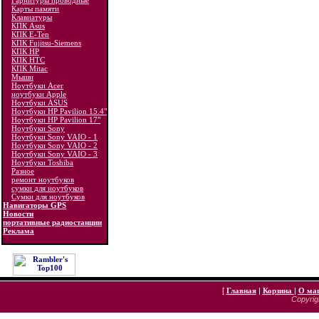
Гарнитуры проводные
Карты памяти
Клавиатуры
КПК Asus
КПК E-Ten
КПК Fujitsu-Siemens
КПК HP
КПК HTC
КПК Mitac
Мыши
Ноутбуки Acer
ноутбуки Apple
Ноутбуки ASUS
Ноутбуки HP Pavilion 15.4"
Ноутбуки HP Pavilion 17"
Ноутбуки Sony
Ноутбуки Sony VAIO - 1
Ноутбуки Sony VAIO - 2
Ноутбуки Sony VAIO - 3
Ноутбуки Toshiba
Разное
ремонт ноутбуков
сумки для ноутбуков
Сумки для ноутбуков
Навигаторы GPS
Новости
портативные радиостанции
Реклама
[
Главная
|
Корзина
|
О ма
Copyrigh