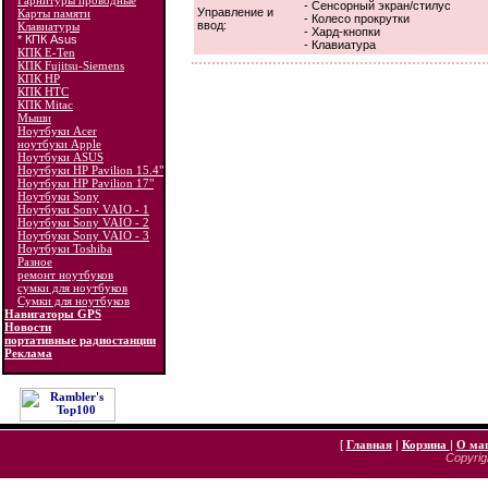
Гарнитуры проводные
- Сенсорный экран/стилус
Управление и
Карты памяти
- Колесо прокрутки
ввод:
Клавиатуры
- Хард-кнопки
* КПК Asus
- Клавиатура
КПК E-Ten
КПК Fujitsu-Siemens
КПК HP
КПК HTC
КПК Mitac
Мыши
Ноутбуки Acer
ноутбуки Apple
Ноутбуки ASUS
Ноутбуки HP Pavilion 15.4"
Ноутбуки HP Pavilion 17"
Ноутбуки Sony
Ноутбуки Sony VAIO - 1
Ноутбуки Sony VAIO - 2
Ноутбуки Sony VAIO - 3
Ноутбуки Toshiba
Разное
ремонт ноутбуков
сумки для ноутбуков
Сумки для ноутбуков
Навигаторы GPS
Новости
портативные радиостанции
Реклама
[
Главная
|
Корзина
|
О ма
Copyrigh