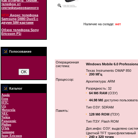
Как отличить "серый"
телефон от
увеличить...
сертифицированного
NEW
Анонс телефона
Samsung D880 DuoS с
двумя SIM-картами
Наличие на складе:
нет
Обзор телефона Sony
Ericsson P1i
Голосование
Операционная
Windows Mobile 6.0 Professiona
система:
Texas Instruments OMAP 850
200 МГц
Процессор:
Архитектура: ARM
Каталог
Разрядность: 32
64 Мб RAM
(ОЗУ)
Apple
Eten
44.98 Мб
доступно пользовате
HTC
LG
Тип ОЗУ: SDRAM
Motorola
Память:
NEC
128 Мб ROM
(ПЗУ)
Nokia
Panasonic
Тип ПЗУ: Flash ROM
Philips
QTek
Доп.инфо: ОЗУ: выделено систем
Samsung
Цветной TFT трансфлективный
Sony Ericsson
240 x 320 точек