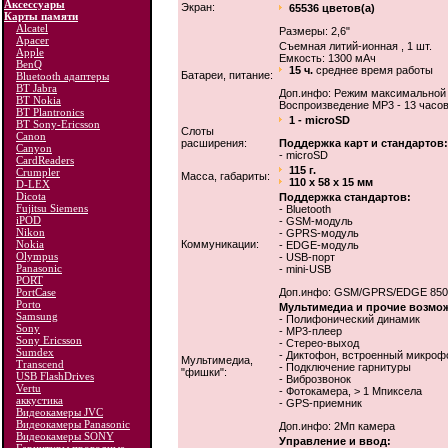
Аксессуары
Экран:
65536 цветов(а)
Карты памяти
Alcatel
Размеры: 2,6"
Apacer
Cъемная литий-ионная , 1 шт.
Apple
Емкость: 1300 мАч
BenQ
15 ч.
среднее время работы
Батареи, питание:
Bluetooth адаптеры
BT Jabra
Доп.инфо: Режим максимальной на
BT Nokia
Воспроизведение МР3 - 13 часов
BT Plantronics
1 - microSD
BT Sony-Ericsson
Слоты
Canon
расширения:
Поддержка карт и стандартов:
Canyon
- microSD
CardReaders
115 г.
Crumpler
Масса, габариты:
110 x 58 x 15 мм
D-LEX
Dicota
Поддержка стандартов:
Fujitsu Siemens
- Bluetooth
iPOD
- GSM-модуль
Nikon
- GPRS-модуль
Nokia
Коммуникации:
- EDGE-модуль
Olympus
- USB-порт
Panasonic
- mini-USB
PORT
PortCase
Доп.инфо: GSM/GPRS/EDGE 850/90
Porto
Мультимедиа и прочие возмо
Samsung
- Полифонический динамик
Sony
- MP3-плеер
Sony Ericsson
- Стерео-выход
Sumdex
- Диктофон, встроенный микроф
Мультимедиа,
Transcend
- Подключение гарнитуры
"фишки":
USB FlashDrives
- Виброзвонок
Vertu
- Фотокамера, > 1 Мпиксела
аккустика
- GPS-приемник
Видеокамеры JVC
Видеокамеры Panasonic
Доп.инфо: 2Мп камера
Видеокамеры SONY
Управление и ввод: