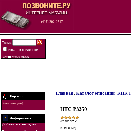
(495) 202-0717
Поиск:
искать в найденном
Расширенный поиск
Главная
Каталог описаний
КПК 
/
/
Корзина
(нет товаров)
HTC P3350
Информация
(голосов: 2)
Добавить в закладки
(0 мнений)