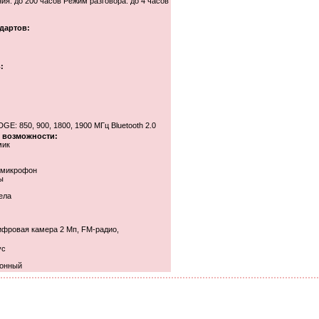
я: до 200 часов Режим разговора: до 4 часов
дартов:
:
: 850, 900, 1800, 1900 МГц Bluetooth 2.0
 возможности:
мик
й микрофон
ы
ела
ифровая камера 2 Мп, FM-радио,
ус
ионный