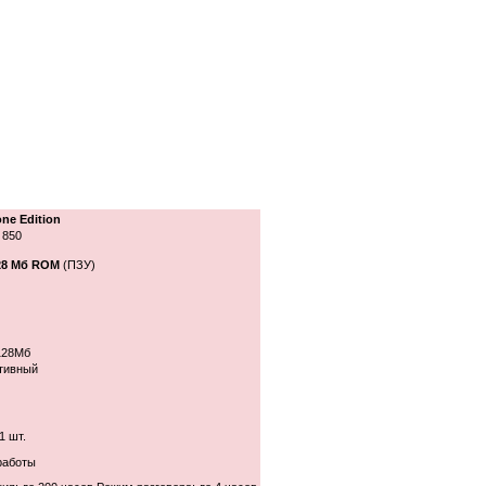
ne Edition
 850
28 Мб ROM
(ПЗУ)
128Мб
тивный
1 шт.
работы