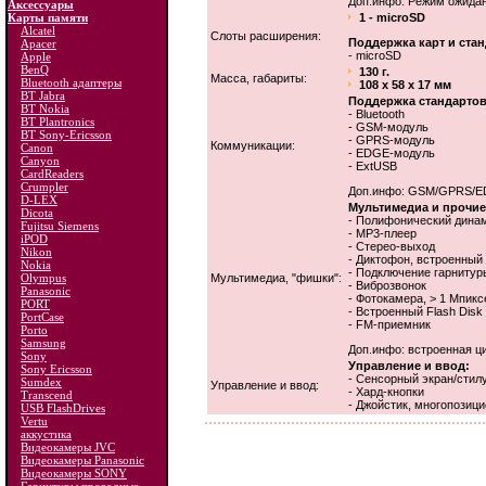
Доп.инфо: Режим ожидани
Аксессуары
Карты памяти
1 - miсroSD
Alcatel
Слоты расширения:
Поддержка карт и стан
Apacer
- microSD
Apple
BenQ
130 г.
Масса, габариты:
Bluetooth адаптеры
108 x 58 x 17 мм
BT Jabra
Поддержка стандартов
BT Nokia
- Bluetooth
BT Plantronics
- GSM-модуль
BT Sony-Ericsson
- GPRS-модуль
Коммуникации:
Canon
- EDGE-модуль
Canyon
- ExtUSB
CardReaders
Crumpler
Доп.инфо: GSM/GPRS/EDGE
D-LEX
Мультимедиа и прочие
Dicota
- Полифонический дина
Fujitsu Siemens
- MP3-плеер
iPOD
- Стерео-выход
Nikon
- Диктофон, встроенны
Nokia
- Подключение гарнитур
Olympus
Мультимедиа, "фишки":
- Виброзвонок
Panasonic
- Фотокамера, > 1 Мпикс
PORT
- Встроенный Flash Disk
PortCase
- FM-приемник
Porto
Samsung
Доп.инфо: встроенная ц
Sony
Управление и ввод:
Sony Ericsson
- Сенсорный экран/стил
Sumdex
Управление и ввод:
- Хард-кнопки
Transcend
- Джойстик, многопозиц
USB FlashDrives
Vertu
аккустика
Видеокамеры JVC
Видеокамеры Panasonic
Видеокамеры SONY