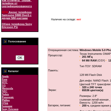
Как отличить "серый"
телефон от
сертифицированного
NEW
Анонс телефона
Samsung D880 DuoS с
двумя SIM-картами
Наличие на складе:
нет
Обзор телефона Sony
Ericsson P1i
Голосование
Операционная система:
Windows Mobile 5.0 Pho
Texas Instruments OMAP
Процессор:
201 МГц
64 Мб RAM
(ОЗУ)
1
Тип ПЗУ: SDRAM
Память:
Каталог
128 Мб Flash Disk
Apple
Eten
Доп.инфо: NAND Flash: 
HTC
Цветной TFT трансфлек
LG
320 x 240 точек
Motorola
Экран:
65536 цветов(а)
NEC
Nokia
Размеры: 2.8"
Panasonic
съемная литий-ионная , 
Philips
Емкость: 1200 мАч
QTek
Батареи, питание:
200 ч.
среднее время 
Samsung
Sony Ericsson