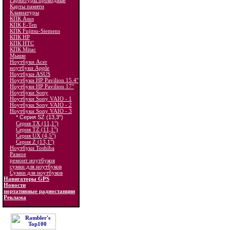
Гарнитуры проводные
Карты памяти
Клавиатуры
КПК Asus
КПК E-Ten
КПК Fujitsu-Siemens
КПК HP
КПК HTC
КПК Mitac
Мыши
Ноутбуки Acer
ноутбуки Apple
Ноутбуки ASUS
Ноутбуки HP Pavilion 15.4"
Ноутбуки HP Pavilion 17"
Ноутбуки Sony
Ноутбуки Sony VAIO - 1
Ноутбуки Sony VAIO - 2
Ноутбуки Sony VAIO - 3
* Серия SZ (13,3")
Серия TX (11,1")
Серия TZ (11,1")
Серия UX (4,5")
Серия Z (13,1")
Ноутбуки Toshiba
Разное
ремонт ноутбуков
сумки для ноутбуков
Сумки для ноутбуков
Навигаторы GPS
Новости
портативные радиостанции
Реклама