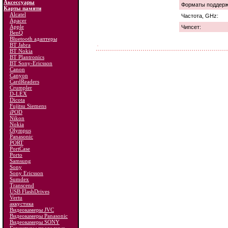
Аксессуары
Форматы поддерж
Карты памяти
Alcatel
Частота, GHz:
Apacer
Apple
Чипсет:
BenQ
Bluetooth адаптеры
BT Jabra
BT Nokia
BT Plantronics
BT Sony-Ericsson
Canon
Canyon
CardReaders
Crumpler
D-LEX
Dicota
Fujitsu Siemens
iPOD
Nikon
Nokia
Olympus
Panasonic
PORT
PortCase
Porto
Samsung
Sony
Sony Ericsson
Sumdex
Transcend
USB FlashDrives
Vertu
аккустика
Видеокамеры JVC
Видеокамеры Panasonic
Видеокамеры SONY