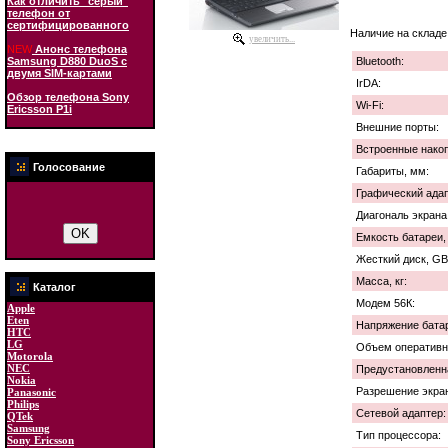
Как отличить "серый"
телефон от
сертифицированного
Наличие на складе
увеличить...
NEW
Анонс телефона
Samsung D880 DuoS с
Bluetooth:
двумя SIM-картами
IrDA:
Обзор телефона Sony
Wi-Fi:
Ericsson P1i
Внешние порты:
Встроенные накоп
Голосование
Габариты, мм:
Графический адап
Диагональ экрана
Емкость батареи,
Жесткий диск, GB
Масса, кг:
Каталог
Модем 56К:
Apple
Eten
Напряжение батар
HTC
LG
Объем оперативн
Motorola
NEC
Предустановленн
Nokia
Разрешение экра
Panasonic
Philips
Сетевой адаптер:
QTek
Samsung
Тип процессора:
Sony Ericsson