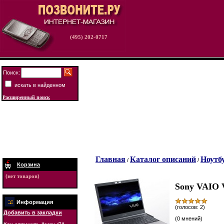
(495) 202-0717
Поиск:
искать в найденном
Расширенный поиск
Главная
Каталог описаний
Ноутбу
/
/
Корзина
(нет товаров)
Sony VAIO
Информация
(голосов: 2)
Добавить в закладки
(0 мнений)