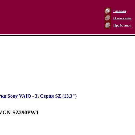
Главная
О магазине
Прайс-лист
ки Sony VAIO - 3
Серия SZ (13,3")
/
 VGN-SZ390PW1