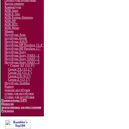
Гарнитуры проводные
Карты памяти
Клавиатуры
КПК Asus
КПК E-Ten
КПК Fujitsu-Siemens
КПК HP
КПК HTC
КПК Mitac
Мыши
Ноутбуки Acer
ноутбуки Apple
Ноутбуки ASUS
Ноутбуки HP Pavilion 15.4"
Ноутбуки HP Pavilion 17"
Ноутбуки Sony
Ноутбуки Sony VAIO - 1
Ноутбуки Sony VAIO - 2
Ноутбуки Sony VAIO - 3
* Серия SZ (13,3")
Серия TX (11,1")
Серия TZ (11,1")
Серия UX (4,5")
Серия Z (13,1")
Ноутбуки Toshiba
Разное
ремонт ноутбуков
сумки для ноутбуков
Сумки для ноутбуков
Навигаторы GPS
Новости
портативные радиостанции
Реклама