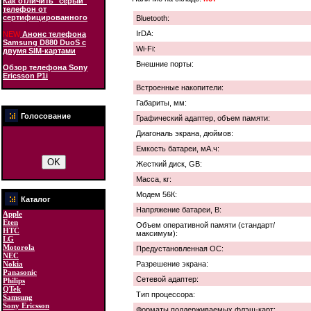
Как отличить "серый"
телефон от
сертифицированного
Bluetooth:
IrDA:
NEW
Анонс телефона
Samsung D880 DuoS с
Wi-Fi:
двумя SIM-картами
Внешние порты:
Обзор телефона Sony
Ericsson P1i
Встроенные накопители:
Габариты, мм:
Голосование
Графический адаптер, объем памяти:
Диагональ экрана, дюймов:
Емкость батареи, мА.ч:
Жесткий диск, GB:
Масса, кг:
Модем 56К:
Каталог
Напряжение батареи, В:
Apple
Eten
Объем оперативной памяти (стандарт/
HTC
максимум):
LG
Motorola
Предустановленная ОС:
NEC
Nokia
Разрешение экрана:
Panasonic
Сетевой адаптер:
Philips
QTek
Тип процессора:
Samsung
Sony Ericsson
Форматы поддерживаемых флэш-карт: