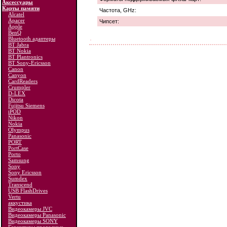
Аксессуары
Карты памяти
Частота, GHz:
Alcatel
Apacer
Чипсет:
Apple
BenQ
Bluetooth адаптеры
BT Jabra
BT Nokia
BT Plantronics
BT Sony-Ericsson
Canon
Canyon
CardReaders
Crumpler
D-LEX
Dicota
Fujitsu Siemens
iPOD
Nikon
Nokia
Olympus
Panasonic
PORT
PortCase
Porto
Samsung
Sony
Sony Ericsson
Sumdex
Transcend
USB FlashDrives
Vertu
аккустика
Видеокамеры JVC
Видеокамеры Panasonic
Видеокамеры SONY