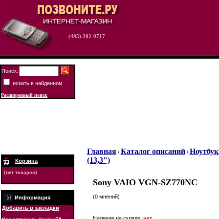
(495) 202-0717
Поиск:
искать в найденном
Расширенный поиск
Главная
Каталог описаний
Ноутбук
/
/
(13,3")
Корзина
(нет товаров)
Sony VAIO VGN-SZ770NC
(0 мнений)
Информация
Добавить в закладки
Наличие на складе:
нет