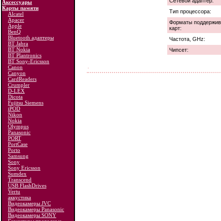
Сетевой адаптер:
Аксессуары
Карты памяти
Тип процессора:
Alcatel
Apacer
Форматы поддержи
Apple
карт:
BenQ
Bluetooth адаптеры
Частота, GHz:
BT Jabra
BT Nokia
Чипсет:
BT Plantronics
BT Sony-Ericsson
Canon
Canyon
CardReaders
Crumpler
D-LEX
Dicota
Fujitsu Siemens
iPOD
Nikon
Nokia
Olympus
Panasonic
PORT
PortCase
Porto
Samsung
Sony
Sony Ericsson
Sumdex
Transcend
USB FlashDrives
Vertu
аккустика
Видеокамеры JVC
Видеокамеры Panasonic
Видеокамеры SONY