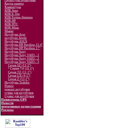
Гарнитуры проводные
Карты памяти
Клавиатуры
КПК Asus
КПК E-Ten
КПК Fujitsu-Siemens
КПК HP
КПК HTC
КПК Mitac
Мыши
Ноутбуки Acer
ноутбуки Apple
Ноутбуки ASUS
Ноутбуки HP Pavilion 15.4"
Ноутбуки HP Pavilion 17"
Ноутбуки Sony
Ноутбуки Sony VAIO - 1
Ноутбуки Sony VAIO - 2
Ноутбуки Sony VAIO - 3
Серия SZ (13,3")
* Серия TX (11,1")
Серия TZ (11,1")
Серия UX (4,5")
Серия Z (13,1")
Ноутбуки Toshiba
Разное
ремонт ноутбуков
сумки для ноутбуков
Сумки для ноутбуков
Навигаторы GPS
Новости
портативные радиостанции
Реклама