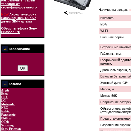
Как отличить "серый"
телефон от
сертифицированного
Наличие на складе:
н
увеличить...
NEW
Анонс телефона
Samsung D880 DuoS с
Bluetooth:
двумя SIM-картами
IrDA:
Обзор телефона Sony
Wi-Fi:
Ericsson P1i
Внешние порты:
Встроенные накопит
Голосование
Габариты, мм:
Графический адапте
памяти:
Диагональ экрана, 
Емкость батареи, мА
Жесткий диск, GB:
Каталог
Масса, кг:
Apple
Eten
Модем 56К:
HTC
LG
Напряжение батареи
Motorola
NEC
Объем оперативной
Nokia
(стандарт/максимум
Panasonic
Philips
Предустановленная
QTek
Разрешение экрана:
Samsung
Sony Ericsson