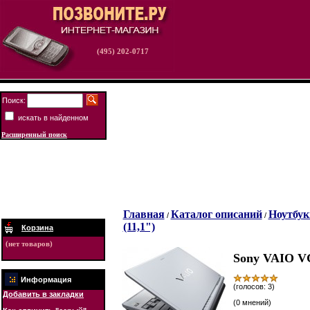
(495) 202-0717
Поиск:
искать в найденном
Расширенный поиск
Главная
Каталог описаний
Ноутбук
/
/
(11,1")
Корзина
(нет товаров)
Sony VAIO 
Информация
(голосов: 3)
Добавить в закладки
(0 мнений)