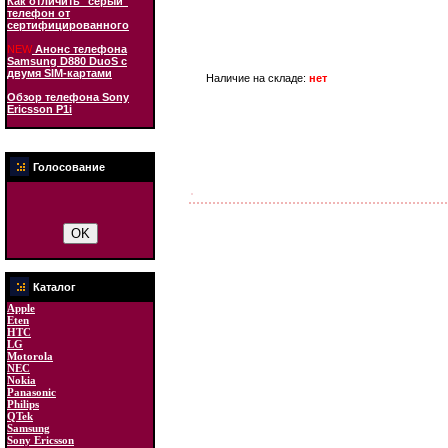
Как отличить "серый"
телефон от
сертифицированного
NEW
Анонс телефона
Samsung D880 DuoS с
двумя SIM-картами
Наличие на складе:
нет
Обзор телефона Sony
Ericsson P1i
Голосование
Каталог
Apple
Eten
HTC
LG
Motorola
NEC
Nokia
Panasonic
Philips
QTek
Samsung
Sony Ericsson