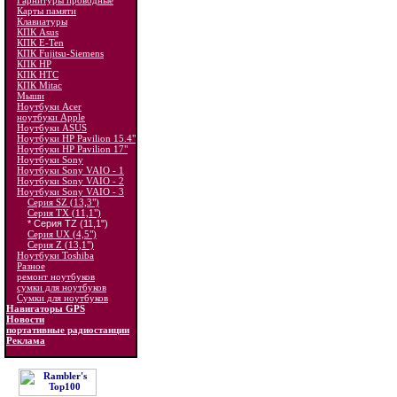
Гарнитуры проводные
Карты памяти
Клавиатуры
КПК Asus
КПК E-Ten
КПК Fujitsu-Siemens
КПК HP
КПК HTC
КПК Mitac
Мыши
Ноутбуки Acer
ноутбуки Apple
Ноутбуки ASUS
Ноутбуки HP Pavilion 15.4"
Ноутбуки HP Pavilion 17"
Ноутбуки Sony
Ноутбуки Sony VAIO - 1
Ноутбуки Sony VAIO - 2
Ноутбуки Sony VAIO - 3
Серия SZ (13,3")
Серия TX (11,1")
* Серия TZ (11,1")
Серия UX (4,5")
Серия Z (13,1")
Ноутбуки Toshiba
Разное
ремонт ноутбуков
сумки для ноутбуков
Сумки для ноутбуков
Навигаторы GPS
Новости
портативные радиостанции
Реклама