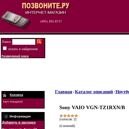
(495) 202-0717
Поиск:
искать в найденном
Расширенный поиск
Главная
Каталог описаний
Ноутбу
/
/
Корзина
(нет товаров)
Sony VAIO VGN-TZ1RXN/B
Информация
(голосов: 2)
Добавить в закладки
(0 мнений)