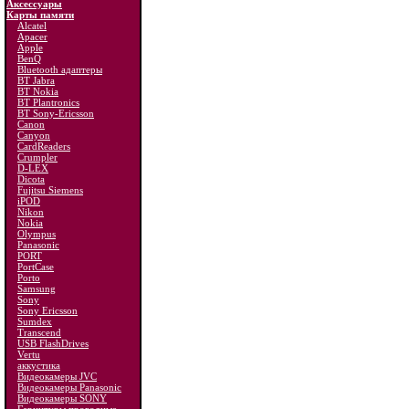
Аксессуары
Карты памяти
Alcatel
Apacer
Apple
BenQ
Bluetooth адаптеры
BT Jabra
BT Nokia
BT Plantronics
BT Sony-Ericsson
Canon
Canyon
CardReaders
Crumpler
D-LEX
Dicota
Fujitsu Siemens
iPOD
Nikon
Nokia
Olympus
Panasonic
PORT
PortCase
Porto
Samsung
Sony
Sony Ericsson
Sumdex
Transcend
USB FlashDrives
Vertu
аккустика
Видеокамеры JVC
Видеокамеры Panasonic
Видеокамеры SONY