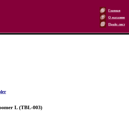
Главная
О магазине
Прайс-лист
ler
oomer L (TBL-003)