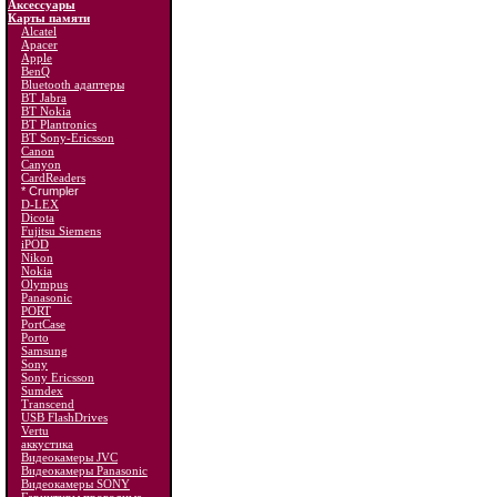
Аксессуары
Карты памяти
Alcatel
Apacer
Apple
BenQ
Bluetooth адаптеры
BT Jabra
BT Nokia
BT Plantronics
BT Sony-Ericsson
Canon
Canyon
CardReaders
* Crumpler
D-LEX
Dicota
Fujitsu Siemens
iPOD
Nikon
Nokia
Olympus
Panasonic
PORT
PortCase
Porto
Samsung
Sony
Sony Ericsson
Sumdex
Transcend
USB FlashDrives
Vertu
аккустика
Видеокамеры JVC
Видеокамеры Panasonic
Видеокамеры SONY