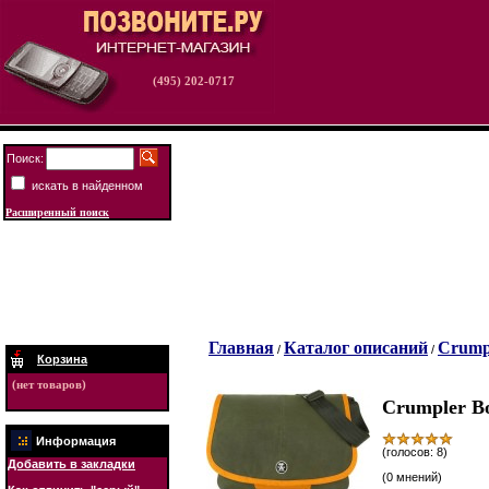
(495) 202-0717
Поиск:
искать в найденном
Расширенный поиск
Главная
Каталог описаний
Crump
/
/
Корзина
(нет товаров)
Crumpler B
Информация
(голосов: 8)
Добавить в закладки
(0 мнений)