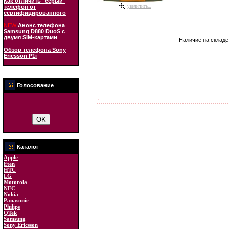
Как отличить "серый"
телефон от
увеличить...
сертифицированного
NEW
Анонс телефона
Samsung D880 DuoS с
двумя SIM-картами
Наличие на складе
Обзор телефона Sony
Ericsson P1i
Голосование
Каталог
Apple
Eten
HTC
LG
Motorola
NEC
Nokia
Panasonic
Philips
QTek
Samsung
Sony Ericsson