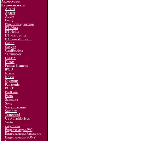
Аксессуары
Карты памяти
Alcatel
Apacer
Apple
BenQ
Bluetooth адаптеры
BT Jabra
BT Nokia
BT Plantronics
BT Sony-Ericsson
Canon
Canyon
CardReaders
* Crumpler
D-LEX
Dicota
Fujitsu Siemens
iPOD
Nikon
Nokia
Olympus
Panasonic
PORT
PortCase
Porto
Samsung
Sony
Sony Ericsson
Sumdex
Transcend
USB FlashDrives
Vertu
аккустика
Видеокамеры JVC
Видеокамеры Panasonic
Видеокамеры SONY