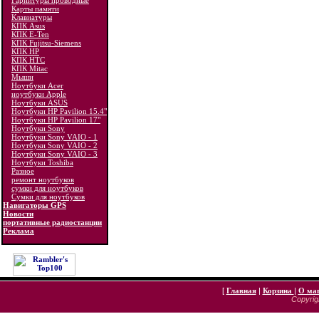
Гарнитуры проводные
Карты памяти
Клавиатуры
КПК Asus
КПК E-Ten
КПК Fujitsu-Siemens
КПК HP
КПК HTC
КПК Mitac
Мыши
Ноутбуки Acer
ноутбуки Apple
Ноутбуки ASUS
Ноутбуки HP Pavilion 15.4"
Ноутбуки HP Pavilion 17"
Ноутбуки Sony
Ноутбуки Sony VAIO - 1
Ноутбуки Sony VAIO - 2
Ноутбуки Sony VAIO - 3
Ноутбуки Toshiba
Разное
ремонт ноутбуков
сумки для ноутбуков
Сумки для ноутбуков
Навигаторы GPS
Новости
портативные радиостанции
Реклама
[
Главная
|
Корзина
|
О ма
Copyrigh