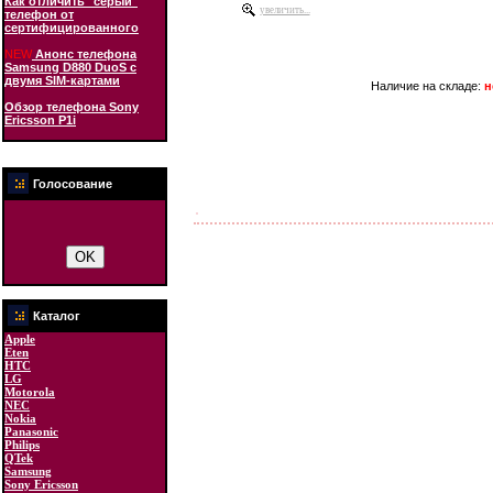
Как отличить "серый"
увеличить...
телефон от
сертифицированного
NEW
Анонс телефона
Samsung D880 DuoS с
двумя SIM-картами
Наличие на складе:
н
Обзор телефона Sony
Ericsson P1i
Голосование
Каталог
Apple
Eten
HTC
LG
Motorola
NEC
Nokia
Panasonic
Philips
QTek
Samsung
Sony Ericsson