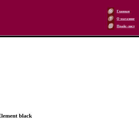
Главная
О магазине
Прайс-лист
Element black