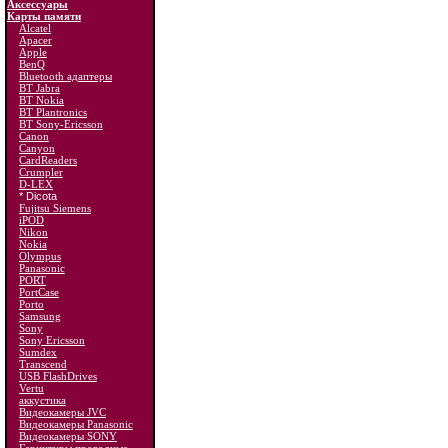
Аксессуары
Карты памяти
Alcatel
Apacer
Apple
BenQ
Bluetooth адаптеры
BT Jabra
BT Nokia
BT Plantronics
BT Sony-Ericsson
Canon
Canyon
CardReaders
Crumpler
D-LEX
* Dicota
Fujitsu Siemens
iPOD
Nikon
Nokia
Olympus
Panasonic
PORT
PortCase
Porto
Samsung
Sony
Sony Ericsson
Sumdex
Transcend
USB FlashDrives
Vertu
аккустика
Видеокамеры JVC
Видеокамеры Panasonic
Видеокамеры SONY