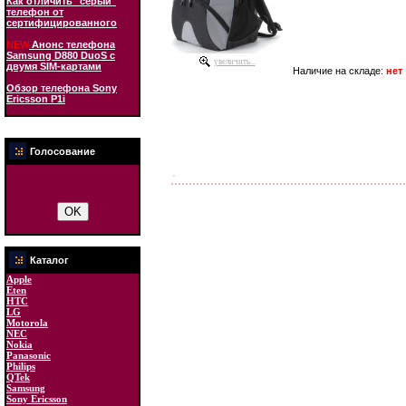
Как отличить "серый"
телефон от
сертифицированного
NEW
Анонс телефона
Samsung D880 DuoS с
увеличить...
двумя SIM-картами
Наличие на складе:
нет
Обзор телефона Sony
Ericsson P1i
Голосование
Каталог
Apple
Eten
HTC
LG
Motorola
NEC
Nokia
Panasonic
Philips
QTek
Samsung
Sony Ericsson