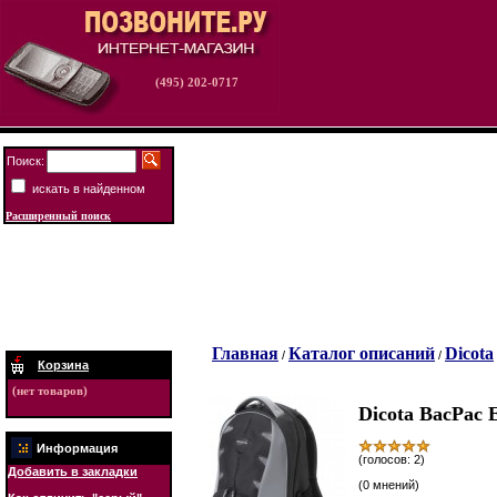
(495) 202-0717
Поиск:
искать в найденном
Расширенный поиск
Главная
Каталог описаний
Dicota
/
/
Корзина
(нет товаров)
Dicota BacPac 
Информация
(голосов: 2)
Добавить в закладки
(0 мнений)