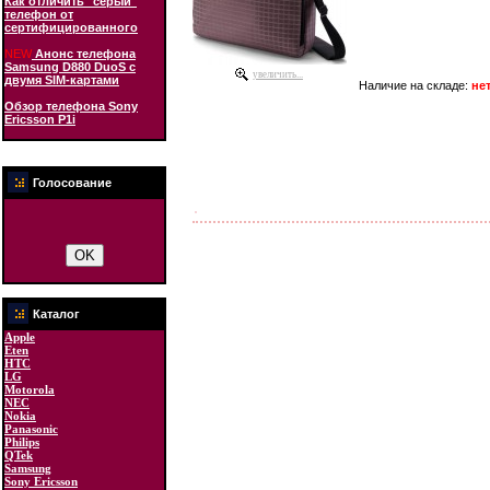
Как отличить "серый"
телефон от
сертифицированного
NEW
Анонс телефона
Samsung D880 DuoS с
увеличить...
двумя SIM-картами
Наличие на складе:
не
Обзор телефона Sony
Ericsson P1i
Голосование
Каталог
Apple
Eten
HTC
LG
Motorola
NEC
Nokia
Panasonic
Philips
QTek
Samsung
Sony Ericsson