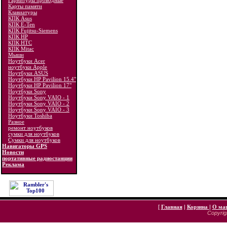
Гарнитуры проводные
Карты памяти
Клавиатуры
КПК Asus
КПК E-Ten
КПК Fujitsu-Siemens
КПК HP
КПК HTC
КПК Mitac
Мыши
Ноутбуки Acer
ноутбуки Apple
Ноутбуки ASUS
Ноутбуки HP Pavilion 15.4"
Ноутбуки HP Pavilion 17"
Ноутбуки Sony
Ноутбуки Sony VAIO - 1
Ноутбуки Sony VAIO - 2
Ноутбуки Sony VAIO - 3
Ноутбуки Toshiba
Разное
ремонт ноутбуков
сумки для ноутбуков
Сумки для ноутбуков
Навигаторы GPS
Новости
портативные радиостанции
Реклама
[
Главная
|
Корзина
|
О ма
Copyrigh