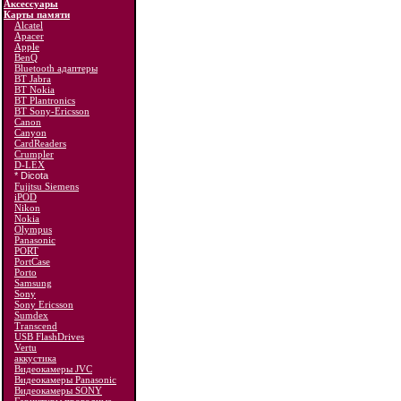
Аксессуары
Карты памяти
Alcatel
Apacer
Apple
BenQ
Bluetooth адаптеры
BT Jabra
BT Nokia
BT Plantronics
BT Sony-Ericsson
Canon
Canyon
CardReaders
Crumpler
D-LEX
* Dicota
Fujitsu Siemens
iPOD
Nikon
Nokia
Olympus
Panasonic
PORT
PortCase
Porto
Samsung
Sony
Sony Ericsson
Sumdex
Transcend
USB FlashDrives
Vertu
аккустика
Видеокамеры JVC
Видеокамеры Panasonic
Видеокамеры SONY