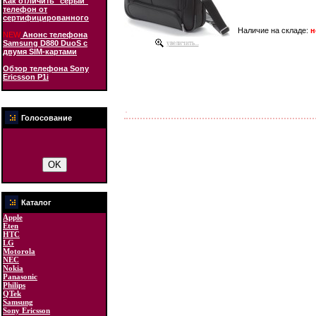
Как отличить "серый"
телефон от
сертифицированного
Наличие на складе:
н
NEW
Анонс телефона
Samsung D880 DuoS с
увеличить...
двумя SIM-картами
Обзор телефона Sony
Ericsson P1i
Голосование
Каталог
Apple
Eten
HTC
LG
Motorola
NEC
Nokia
Panasonic
Philips
QTek
Samsung
Sony Ericsson