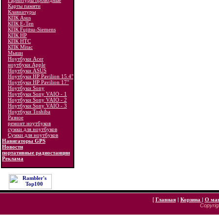
Гарнитуры проводные
Карты памяти
Клавиатуры
КПК Asus
КПК E-Ten
КПК Fujitsu-Siemens
КПК HP
КПК HTC
КПК Mitac
Мыши
Ноутбуки Acer
ноутбуки Apple
Ноутбуки ASUS
Ноутбуки HP Pavilion 15.4"
Ноутбуки HP Pavilion 17"
Ноутбуки Sony
Ноутбуки Sony VAIO - 1
Ноутбуки Sony VAIO - 2
Ноутбуки Sony VAIO - 3
Ноутбуки Toshiba
Разное
ремонт ноутбуков
сумки для ноутбуков
Сумки для ноутбуков
Навигаторы GPS
Новости
портативные радиостанции
Реклама
[
Главная
|
Корзина
|
О ма
Copyrigh