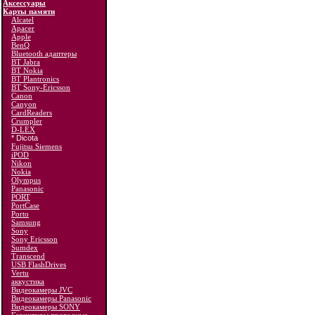
Аксессуары
Карты памяти
Alcatel
Apacer
Apple
BenQ
Bluetooth адаптеры
BT Jabra
BT Nokia
BT Plantronics
BT Sony-Ericsson
Canon
Canyon
CardReaders
Crumpler
D-LEX
* Dicota
Fujitsu Siemens
iPOD
Nikon
Nokia
Olympus
Panasonic
PORT
PortCase
Porto
Samsung
Sony
Sony Ericsson
Sumdex
Transcend
USB FlashDrives
Vertu
аккустика
Видеокамеры JVC
Видеокамеры Panasonic
Видеокамеры SONY