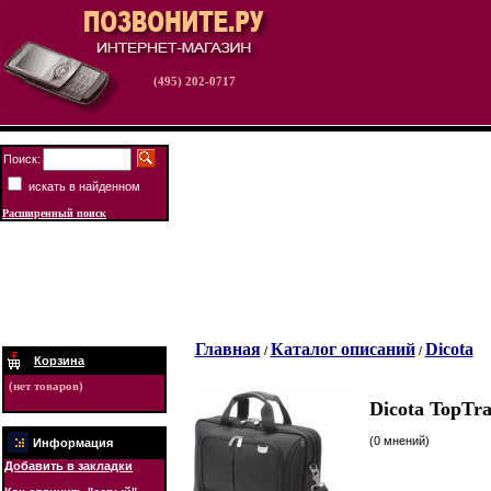
(495) 202-0717
Поиск:
искать в найденном
Расширенный поиск
Главная
Каталог описаний
Dicota
/
/
Корзина
(нет товаров)
Dicota TopTr
(0 мнений)
Информация
Добавить в закладки