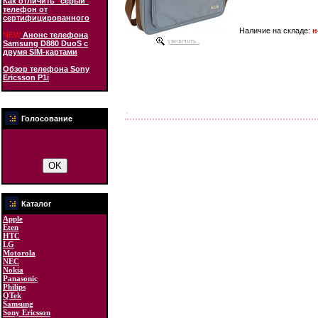
Как отличить "серый"
телефон от
сертифицированного
Наличие на складе:
н
NEW
Анонс телефона
увеличить...
Samsung D880 DuoS с
двумя SIM-картами
Обзор телефона Sony
Ericsson P1i
Голосование
Каталог
Apple
Eten
HTC
LG
Motorola
NEC
Nokia
Panasonic
Philips
QTek
Samsung
Sony Ericsson