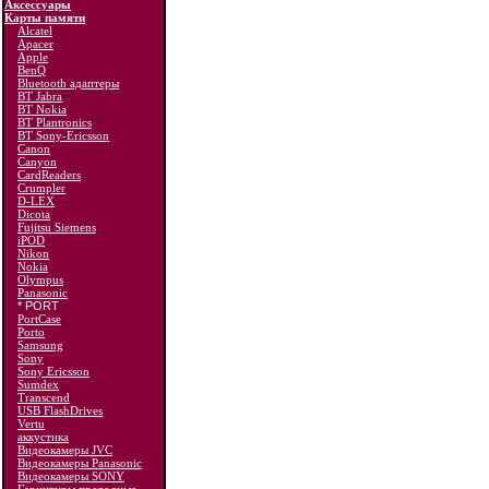
Аксессуары
Карты памяти
Alcatel
Apacer
Apple
BenQ
Bluetooth адаптеры
BT Jabra
BT Nokia
BT Plantronics
BT Sony-Ericsson
Canon
Canyon
CardReaders
Crumpler
D-LEX
Dicota
Fujitsu Siemens
iPOD
Nikon
Nokia
Olympus
Panasonic
* PORT
PortCase
Porto
Samsung
Sony
Sony Ericsson
Sumdex
Transcend
USB FlashDrives
Vertu
аккустика
Видеокамеры JVC
Видеокамеры Panasonic
Видеокамеры SONY