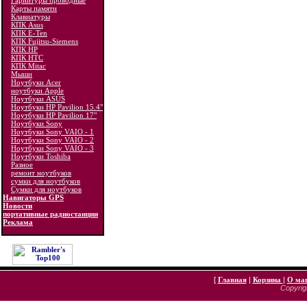
Гарнитуры проводные
Карты памяти
Клавиатуры
КПК Asus
КПК E-Ten
КПК Fujitsu-Siemens
КПК HP
КПК HTC
КПК Mitac
Мыши
Ноутбуки Acer
ноутбуки Apple
Ноутбуки ASUS
Ноутбуки HP Pavilion 15.4"
Ноутбуки HP Pavilion 17"
Ноутбуки Sony
Ноутбуки Sony VAIO - 1
Ноутбуки Sony VAIO - 2
Ноутбуки Sony VAIO - 3
Ноутбуки Toshiba
Разное
ремонт ноутбуков
сумки для ноутбуков
Сумки для ноутбуков
Навигаторы GPS
Новости
портативные радиостанции
Реклама
[
Главная
|
Корзина
|
О ма
Copyrigh