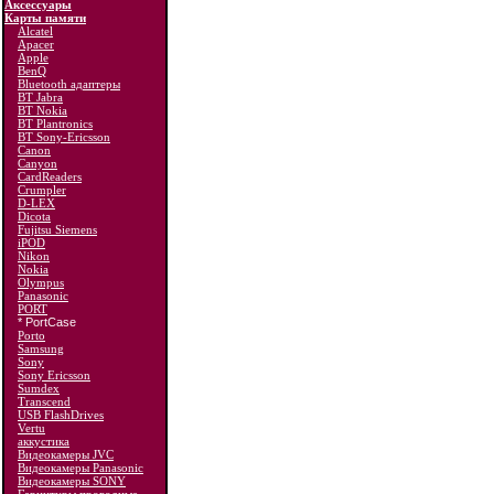
Аксессуары
Карты памяти
Alcatel
Apacer
Apple
BenQ
Bluetooth адаптеры
BT Jabra
BT Nokia
BT Plantronics
BT Sony-Ericsson
Canon
Canyon
CardReaders
Crumpler
D-LEX
Dicota
Fujitsu Siemens
iPOD
Nikon
Nokia
Olympus
Panasonic
PORT
* PortCase
Porto
Samsung
Sony
Sony Ericsson
Sumdex
Transcend
USB FlashDrives
Vertu
аккустика
Видеокамеры JVC
Видеокамеры Panasonic
Видеокамеры SONY