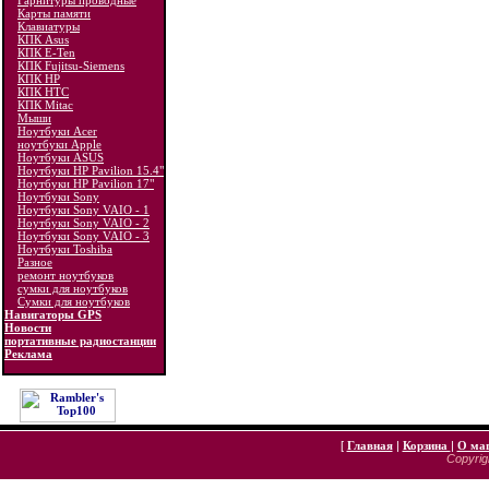
Гарнитуры проводные
Карты памяти
Клавиатуры
КПК Asus
КПК E-Ten
КПК Fujitsu-Siemens
КПК HP
КПК HTC
КПК Mitac
Мыши
Ноутбуки Acer
ноутбуки Apple
Ноутбуки ASUS
Ноутбуки HP Pavilion 15.4"
Ноутбуки HP Pavilion 17"
Ноутбуки Sony
Ноутбуки Sony VAIO - 1
Ноутбуки Sony VAIO - 2
Ноутбуки Sony VAIO - 3
Ноутбуки Toshiba
Разное
ремонт ноутбуков
сумки для ноутбуков
Сумки для ноутбуков
Навигаторы GPS
Новости
портативные радиостанции
Реклама
[
Главная
|
Корзина
|
О ма
Copyrigh