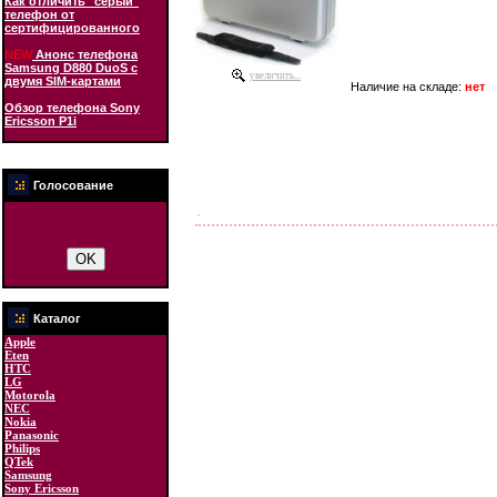
Как отличить "серый"
телефон от
сертифицированного
NEW
Анонс телефона
Samsung D880 DuoS с
увеличить...
двумя SIM-картами
Наличие на складе:
нет
Обзор телефона Sony
Ericsson P1i
Голосование
Каталог
Apple
Eten
HTC
LG
Motorola
NEC
Nokia
Panasonic
Philips
QTek
Samsung
Sony Ericsson