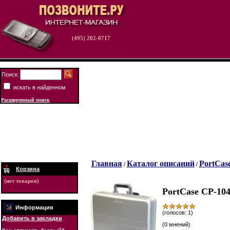
(495) 202-0717
Поиск:
искать в найденном
Расширенный поиск
Главная
Каталог описаний
PortCas
/
/
Корзина
(нет товаров)
PortCase CP-10
Информация
(голосов: 1)
Добавить в закладки
(0 мнений)