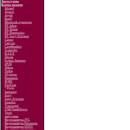
Аксессуары
Карты памяти
Alcatel
Apacer
Apple
BenQ
Bluetooth адаптеры
BT Jabra
BT Nokia
BT Plantronics
BT Sony-Ericsson
Canon
Canyon
CardReaders
Crumpler
D-LEX
Dicota
Fujitsu Siemens
iPOD
Nikon
Nokia
Olympus
Panasonic
PORT
PortCase
* Porto
Samsung
Sony
Sony Ericsson
Sumdex
Transcend
USB FlashDrives
Vertu
аккустика
Видеокамеры JVC
Видеокамеры Panasonic
Видеокамеры SONY