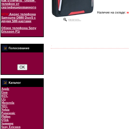
Как отличить "серый"
телефон от
сертифицированного
Наличие на складе:
н
NEW
Анонс телефона
Samsung D880 DuoS с
увеличить...
двумя SIM-картами
Обзор телефона Sony
Ericsson P1i
Голосование
Каталог
Apple
Eten
HTC
LG
Motorola
NEC
Nokia
Panasonic
Philips
QTek
Samsung
Sony Ericsson