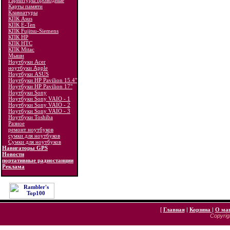
Гарнитуры проводные
Карты памяти
Клавиатуры
КПК Asus
КПК E-Ten
КПК Fujitsu-Siemens
КПК HP
КПК HTC
КПК Mitac
Мыши
Ноутбуки Acer
ноутбуки Apple
Ноутбуки ASUS
Ноутбуки HP Pavilion 15.4"
Ноутбуки HP Pavilion 17"
Ноутбуки Sony
Ноутбуки Sony VAIO - 1
Ноутбуки Sony VAIO - 2
Ноутбуки Sony VAIO - 3
Ноутбуки Toshiba
Разное
ремонт ноутбуков
сумки для ноутбуков
Сумки для ноутбуков
Навигаторы GPS
Новости
портативные радиостанции
Реклама
[
Главная
|
Корзина
|
О ма
Copyrigh