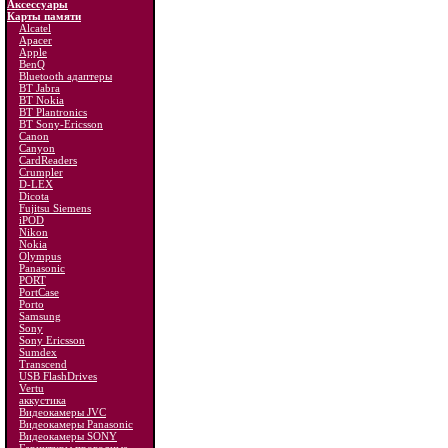
Аксессуары
Карты памяти
Alcatel
Apacer
Apple
BenQ
Bluetooth адаптеры
BT Jabra
BT Nokia
BT Plantronics
BT Sony-Ericsson
Canon
Canyon
CardReaders
Crumpler
D-LEX
Dicota
Fujitsu Siemens
iPOD
Nikon
Nokia
Olympus
Panasonic
PORT
PortCase
Porto
Samsung
Sony
Sony Ericsson
Sumdex
Transcend
USB FlashDrives
Vertu
аккустика
Видеокамеры JVC
Видеокамеры Panasonic
Видеокамеры SONY