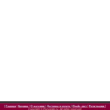
[
Главная
|
Корзина
|
О магазине
|
Доставка и оплата
|
Прайс-лист
|
Регистрация
]
Copyright © Pozvonite.ru. All rights reserved.