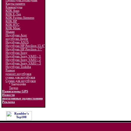
Гарнитуры проводные
Карты памяти
Клавиатуры
КПК Asus
КПК E-Ten
КПК Fujitsu-Siemens
КПК HP
КПК HTC
КПК Mitac
Мыши
Ноутбуки Acer
ноутбуки Apple
Ноутбуки ASUS
Ноутбуки HP Pavilion 15.4"
Ноутбуки HP Pavilion 17"
Ноутбуки Sony
Ноутбуки Sony VAIO - 1
Ноутбуки Sony VAIO - 2
Ноутбуки Sony VAIO - 3
Ноутбуки Toshiba
Разное
ремонт ноутбуков
сумки для ноутбуков
Сумки для ноутбуков
* Samsonite
Targus
Навигаторы GPS
Новости
портативные радиостанции
Реклама