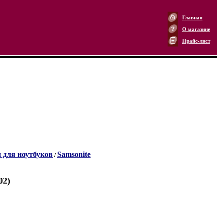
Главная
О магазине
Прайс-лист
 для ноутбуков
Samsonite
/
02)