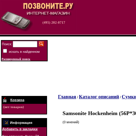
(495) 202-0717
Поиск:
искать в найденном
Расширенный поиск
Главная
Каталог описаний
Сумки
/
/
Корзина
(нет товаров)
Samsonite Hockenheim (56P*3
(0 мнений)
Информация
Добавить в закладки