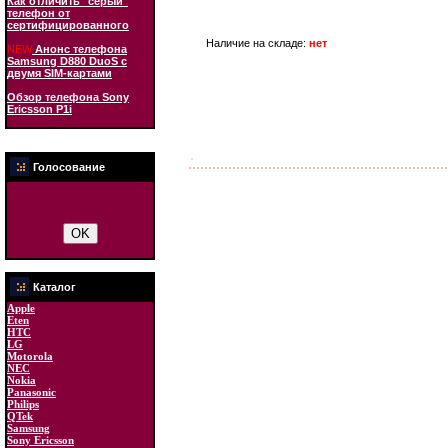
Как отличить "серый"
телефон от
сертифицированного
Наличие на складе:
нет
NEW
Анонс телефона
Samsung D880 DuoS с
двумя SIM-картами
Обзор телефона Sony
Ericsson P1i
Голосование
Каталог
Apple
Eten
HTC
LG
Motorola
NEC
Nokia
Panasonic
Philips
QTek
Samsung
Sony Ericsson