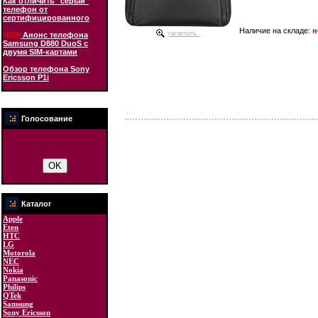
Как отличить "серый"
телефон от
сертифицированного
Наличие на складе:
н
увеличить...
NEW
Анонс телефона
Samsung D880 DuoS с
двумя SIM-картами
Обзор телефона Sony
Ericsson P1i
Голосование
Каталог
Apple
Eten
HTC
LG
Motorola
NEC
Nokia
Panasonic
Philips
QTek
Samsung
Sony Ericsson