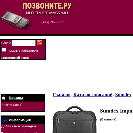
(495) 202-0717
Поиск:
искать в найденном
Расширенный поиск
Главная
Каталог описаний
Sumdex
/
/
Корзина
(нет товаров)
Sumdex Impul
(0 мнений)
Информация
Добавить в закладки