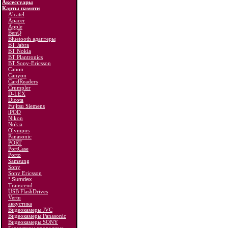
Аксессуары
Карты памяти
Alcatel
Apacer
Apple
BenQ
Bluetooth адаптеры
BT Jabra
BT Nokia
BT Plantronics
BT Sony-Ericsson
Canon
Canyon
CardReaders
Crumpler
D-LEX
Dicota
Fujitsu Siemens
iPOD
Nikon
Nokia
Olympus
Panasonic
PORT
PortCase
Porto
Samsung
Sony
Sony Ericsson
* Sumdex
Transcend
USB FlashDrives
Vertu
аккустика
Видеокамеры JVC
Видеокамеры Panasonic
Видеокамеры SONY