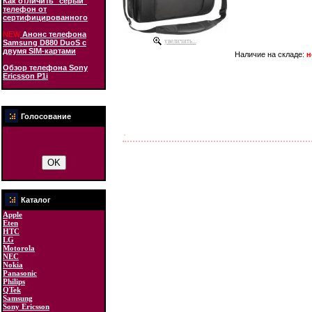
Как отличить "серый"
телефон от
сертифицированного
NEW
Анонс телефона
увеличить...
Samsung D880 DuoS с
двумя SIM-картами
Наличие на складе:
н
Обзор телефона Sony
Ericsson P1i
Голосование
Каталог
Apple
Eten
HTC
LG
Motorola
NEC
Nokia
Panasonic
Philips
QTek
Samsung
Sony Ericsson