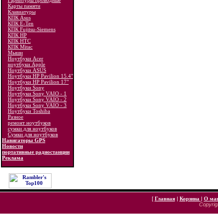
Гарнитуры проводные
Карты памяти
Клавиатуры
КПК Asus
КПК E-Ten
КПК Fujitsu-Siemens
КПК HP
КПК HTC
КПК Mitac
Мыши
Ноутбуки Acer
ноутбуки Apple
Ноутбуки ASUS
Ноутбуки HP Pavilion 15.4"
Ноутбуки HP Pavilion 17"
Ноутбуки Sony
Ноутбуки Sony VAIO - 1
Ноутбуки Sony VAIO - 2
Ноутбуки Sony VAIO - 3
Ноутбуки Toshiba
Разное
ремонт ноутбуков
сумки для ноутбуков
Сумки для ноутбуков
Навигаторы GPS
Новости
портативные радиостанции
Реклама
[
Главная
|
Корзина
|
О ма
Copyrigh