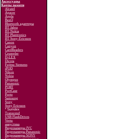
Аксессуары
Карты памяти
Alcatel
Apacer
Apple
BenQ
Bluetooth адаптеры
BT Jabra
BT Nokia
BT Plantronics
BT Sony-Ericsson
Canon
Canyon
CardReaders
Crumpler
D-LEX
Dicota
Fujitsu Siemens
iPOD
Nikon
Nokia
Olympus
Panasonic
PORT
PortCase
Porto
Samsung
Sony
Sony Ericsson
* Sumdex
Transcend
USB FlashDrives
Vertu
аккустика
Видеокамеры JVC
Видеокамеры Panasonic
Видеокамеры SONY