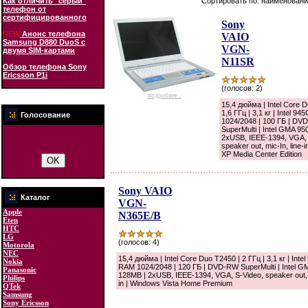
Как отличить "серый"
Сортировать по: наименовани
телефон от
сертифицированного
Sony
NEW
Анонс телефона
VAIO
Samsung D880 DuoS с
VGN-
двумя SIM-картами
N11SR
Обзор телефона Sony
Ericsson P1i
(голосов: 2)
подробнее...
15,4 дюйма | Intel Core 
1,6 ГГц | 3,1 кг | Intel 9
Голосование
1024/2048 | 100 ГБ | D
SuperMulti | Intel GMA 95
2xUSB, IEEE-1394, VGA,
speaker out, mic-In, line-
XP Media Center Edition
Sony VAIO
Каталог
VGN-
Apple
N365E/B
Eten
HTC
LG
(голосов: 4)
Motorola
NEC
15,4 дюйма | Intel Core Duo T2450 | 2 ГГц | 3,1 кг | Inte
Nokia
RAM 1024/2048 | 120 ГБ | DVD-RW SuperMulti | Intel G
Panasonic
128MB | 2xUSB, IEEE-1394, VGA, S-Video, speaker out, m
Philips
in | Windows Vista Home Premium
QTek
Samsung
Sony Ericsson