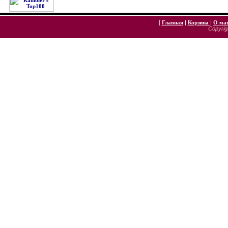
[
Главная
|
Корзина
|
О ма
Copyrigh