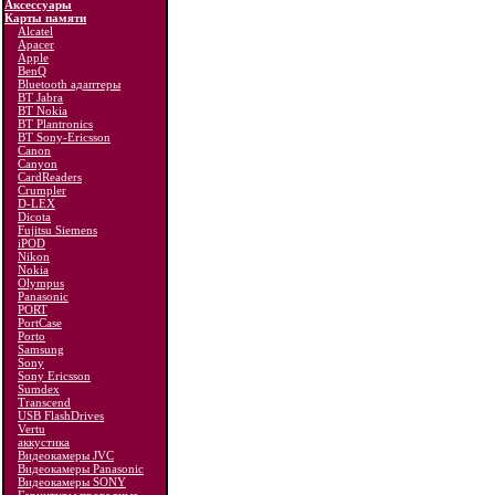
Аксессуары
Карты памяти
Alcatel
Apacer
Apple
BenQ
Bluetooth адаптеры
BT Jabra
BT Nokia
BT Plantronics
BT Sony-Ericsson
Canon
Canyon
CardReaders
Crumpler
D-LEX
Dicota
Fujitsu Siemens
iPOD
Nikon
Nokia
Olympus
Panasonic
PORT
PortCase
Porto
Samsung
Sony
Sony Ericsson
Sumdex
Transcend
USB FlashDrives
Vertu
аккустика
Видеокамеры JVC
Видеокамеры Panasonic
Видеокамеры SONY