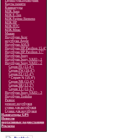
Гарнитуры проводные
Карты памяти
Клавиатуры
КПК Asus
КПК E-Ten
КПК Fujitsu-Siemens
КПК HP
КПК HTC
КПК Mitac
Мыши
Ноутбуки Acer
ноутбуки Apple
Ноутбуки ASUS
Ноутбуки HP Pavilion 15.4"
Ноутбуки HP Pavilion 17"
Ноутбуки Sony
Ноутбуки Sony VAIO - 1
Ноутбуки Sony VAIO - 2
Серия FE (15,4")
Серия FW (16,4")
Серия FZ (15,4")
* Серия N (15,4")
Серия NR (15,4")
Серия SR (13,3")
Серия TT (11,1")
Ноутбуки Sony VAIO - 3
Ноутбуки Toshiba
Разное
ремонт ноутбуков
сумки для ноутбуков
Сумки для ноутбуков
Навигаторы GPS
Новости
портативные радиостанции
Реклама